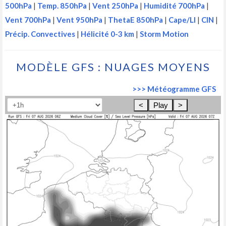
500hPa
|
Temp. 850hPa
|
Vent 250hPa
|
Humidité 700hPa
|
Vent 700hPa
|
Vent 950hPa
|
ThetaE 850hPa
|
Cape/LI
|
CIN
|
Précip. Convectives
|
Hélicité 0-3 km
|
Storm Motion
MODÈLE GFS : NUAGES MOYENS
>>> Météogramme GFS
<
Play
>