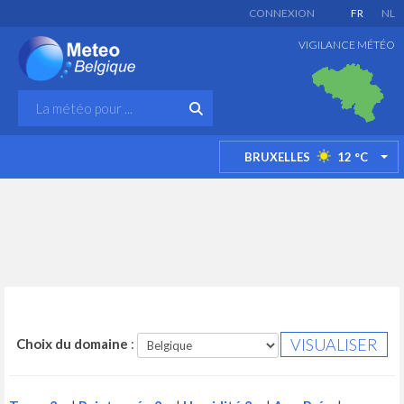
CONNEXION
FR
NL
VIGILANCE MÉTÉO
BRUXELLES
12
°C
TO
Choix du domaine
: