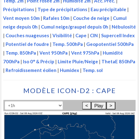
Temp. 2m
|
Point rosée 2m
|
Humidité 2m
|
Acc. Préc.
|
Précipitations
|
Type de précipitations
|
Eau précipitable
|
Vent moyen 10m
|
Rafales 10m
|
Couche de neige
|
Cumul
neige depuis 0h
|
Cumul neige/graupel depuis 0h
|
Nébulosité
|
Couches nuageuses
|
Visibilité
|
Cape
|
CIN
|
Supercell Index
|
Potentiel de foudre
|
Temp. 500hPa
|
Geopotentiel 500hPa
|
Temp. 850hPa
|
Vent 950hPa
|
Vent 975hPa
|
Humidité
700hPa
|
Iso 0° & Précip
|
Limite Pluie/Neige
|
ThetaE 850hPa
|
Refroidissement éolien
|
Humidex
|
Temp. sol
MODÈLE ICON-D2 : CAPE
<
Play
>