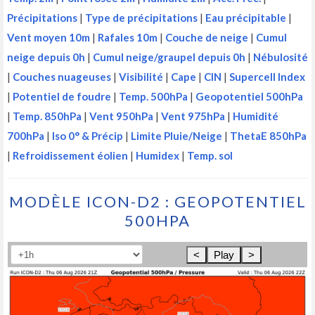
Précipitations
|
Type de précipitations
|
Eau précipitable
|
Vent moyen 10m
|
Rafales 10m
|
Couche de neige
|
Cumul
neige depuis 0h
|
Cumul neige/graupel depuis 0h
|
Nébulosité
|
Couches nuageuses
|
Visibilité
|
Cape
|
CIN
|
Supercell Index
|
Potentiel de foudre
|
Temp. 500hPa
|
Geopotentiel 500hPa
|
Temp. 850hPa
|
Vent 950hPa
|
Vent 975hPa
|
Humidité
700hPa
|
Iso 0° & Précip
|
Limite Pluie/Neige
|
ThetaE 850hPa
|
Refroidissement éolien
|
Humidex
|
Temp. sol
MODÈLE ICON-D2 : GEOPOTENTIEL
500HPA
<
Play
>