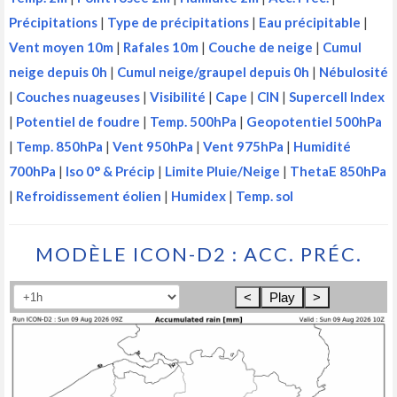
Précipitations
|
Type de précipitations
|
Eau précipitable
|
Vent moyen 10m
|
Rafales 10m
|
Couche de neige
|
Cumul
neige depuis 0h
|
Cumul neige/graupel depuis 0h
|
Nébulosité
|
Couches nuageuses
|
Visibilité
|
Cape
|
CIN
|
Supercell Index
|
Potentiel de foudre
|
Temp. 500hPa
|
Geopotentiel 500hPa
|
Temp. 850hPa
|
Vent 950hPa
|
Vent 975hPa
|
Humidité
700hPa
|
Iso 0° & Précip
|
Limite Pluie/Neige
|
ThetaE 850hPa
|
Refroidissement éolien
|
Humidex
|
Temp. sol
MODÈLE ICON-D2 : ACC. PRÉC.
<
Play
>