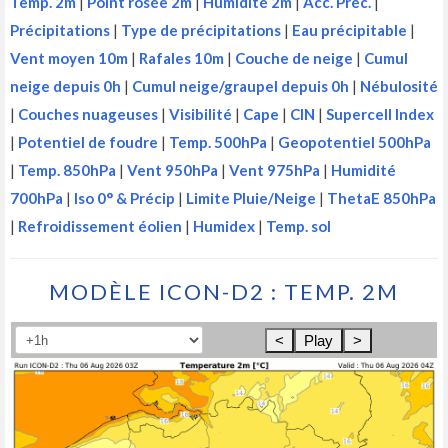
Temp. 2m
|
Point rosée 2m
|
Humidité 2m
|
Acc. Préc.
|
Précipitations
|
Type de précipitations
|
Eau précipitable
|
Vent moyen 10m
|
Rafales 10m
|
Couche de neige
|
Cumul
neige depuis 0h
|
Cumul neige/graupel depuis 0h
|
Nébulosité
|
Couches nuageuses
|
Visibilité
|
Cape
|
CIN
|
Supercell Index
|
Potentiel de foudre
|
Temp. 500hPa
|
Geopotentiel 500hPa
|
Temp. 850hPa
|
Vent 950hPa
|
Vent 975hPa
|
Humidité
700hPa
|
Iso 0° & Précip
|
Limite Pluie/Neige
|
ThetaE 850hPa
|
Refroidissement éolien
|
Humidex
|
Temp. sol
MODÈLE ICON-D2 : TEMP. 2M
<
Play
>