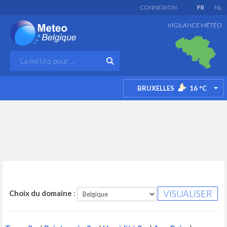
CONNEXION
FR
NL
VIGILANCE MÉTÉO
BRUXELLES
16
°C
TO
Choix du domaine
: