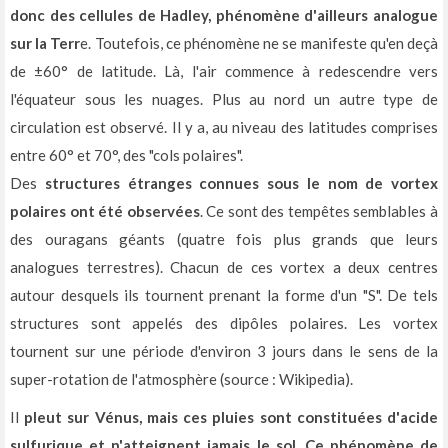
donc des cellules de Hadley, phénomène d'ailleurs analogue
sur la Terr
e. Toutefois, ce phénomène ne se manifeste qu'en deçà
de ±60° de latitude. Là, l'air commence à redescendre vers
l'équateur sous les nuages. Plus au nord un autre type de
circulation est observé. Il y a, au niveau des latitudes comprises
entre 60° et 70°, des "cols polaires".
Des
structures étranges connues sous le nom de vortex
polaires ont été observées
. Ce sont des tempêtes semblables à
des ouragans géants (quatre fois plus grands que leurs
analogues terrestres). Chacun de ces vortex a deux centres
autour desquels ils tournent prenant la forme d'un "S". De tels
structures sont appelés des dipôles polaires. Les vortex
tournent sur une période d'environ 3 jours dans le sens de la
super-rotation de l'atmosphère (source : Wikipedia).
Il
pleut sur Vénus, mais ces pluies sont constituées d'acide
sulfurique et n'atteignent jamais le sol. Ce phénomène de