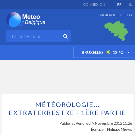
CONNEXION
FR
NL
VIGILANCE MÉTÉO
BRUXELLES
12
°C
TO
MÉTÉOROLOGIE...
EXTRATERRESTRE - 1ÈRE PARTIE
Publié le : Vendredi 9 Novembre 2012 11:26
Écrit par : Philippe Mievis