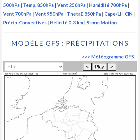
500hPa
|
Temp. 850hPa
|
Vent 250hPa
|
Humidité 700hPa
|
Vent 700hPa
|
Vent 950hPa
|
ThetaE 850hPa
|
Cape/LI
|
CIN
|
Précip. Convectives
|
Hélicité 0-3 km
|
Storm Motion
MODÈLE GFS : PRÉCIPITATIONS
>>> Météogramme GFS
<
Play
>