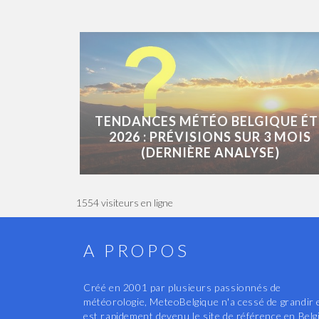
TENDANCES MÉTÉO BELGIQUE ÉT
2026 : PRÉVISIONS SUR 3 MOIS
(DERNIÈRE ANALYSE)
1554 visiteurs en ligne
A PROPOS
Créé en 2001 par plusieurs passionnés de
météorologie, MeteoBelgique n'a cessé de grandir 
est rapidement devenu le site de référence en Belg