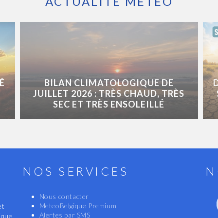
ACTUALITÉ MÉTÉO
É
BILAN CLIMATOLOGIQUE DE
JUILLET 2026 : TRÈS CHAUD, TRÈS
SEC ET TRÈS ENSOLEILLÉ
NOS SERVICES
N
Nous contacter
MeteoBelgique Premium
et
Alertes par SMS
ique