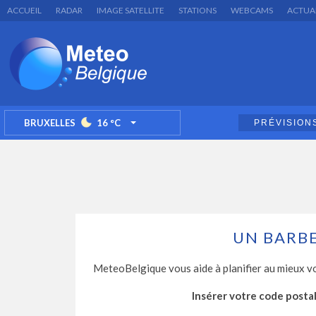
ACCUEIL
RADAR
IMAGE SATELLITE
STATIONS
WEBCAMS
ACTUA
BRUXELLES
16
°C
PRÉVISION
TOGGLE DROPDOWN
UN BARBE
MeteoBelgique vous aide à planifier au mieux v
Insérer votre code postal