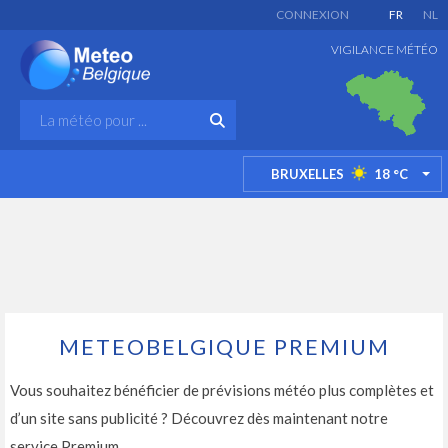
CONNEXION
FR
NL
VIGILANCE MÉTÉO
BRUXELLES
18
°C
TO
METEOBELGIQUE PREMIUM
Vous souhaitez bénéficier de prévisions météo plus complètes et
d’un site sans publicité ? Découvrez dès maintenant notre
service Premium.