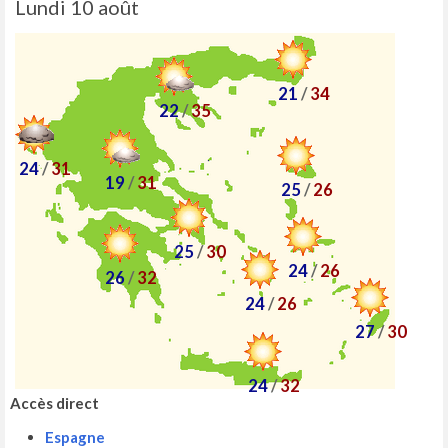
Lundi 10 août
21
/
34
22
/
35
24
/
31
19
/
31
25
/
26
25
/
30
24
/
26
26
/
32
24
/
26
27
/
30
24
/
32
Accès direct
Espagne