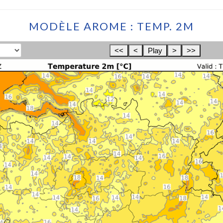
MODÈLE AROME : TEMP. 2M
<<
<
Play
>
>>