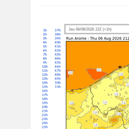
1h
37h
2h
38h
3h
39h
4h
40h
5h
41h
6h
42h
7h
43h
8h
44h
9h
45h
10h
46h
11h
47h
12h
48h
13h
49h
14h
50h
15h
51h
16h
17h
18h
19h
20h
21h
22h
23h
24h
25h