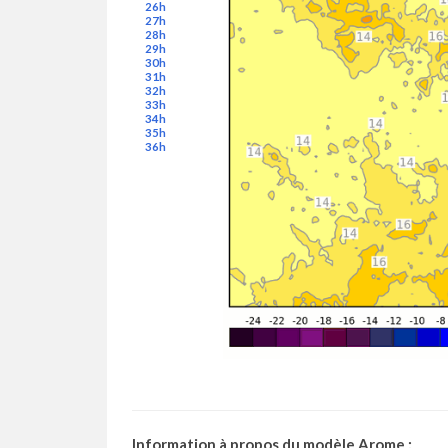
26h
27h
28h
29h
30h
31h
32h
33h
34h
35h
36h
Information à propos du modèle Arome :