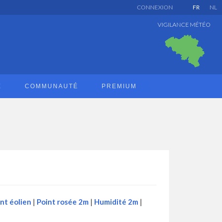
CONNEXION
FR
NL
VIGILANCE MÉTÉO
E
COMMUNAUTÉ
PREMIUM
nt éolien
|
Point rosée 2m
|
Humidité 2m
|