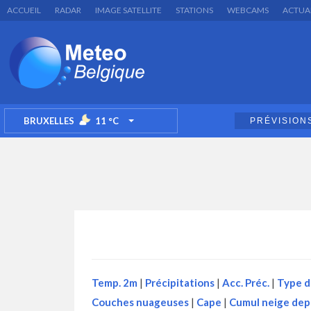
ACCUEIL
RADAR
IMAGE SATELLITE
STATIONS
WEBCAMS
ACTUA
BRUXELLES
11
°C
PRÉVISION
TOGGLE DROPDOWN
Temp. 2m
|
Précipitations
|
Acc. Préc.
|
Type d
Couches nuageuses
|
Cape
|
Cumul neige dep