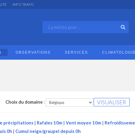
LITÉ
INFO TRAFIC
S
OBSERVATIONS
SERVICES
CLIMATOLOGI
Choix du domaine
:
e précipitations
|
Rafales 10m
|
Vent moyen 10m
|
Refroidisseme
uis 0h
|
Cumul neige/graupel depuis 0h