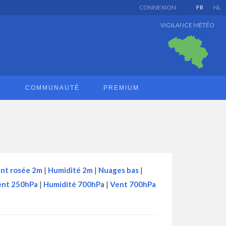
CONNEXION
FR
NL
VIGILANCE MÉTÉO
E
COMMUNAUTÉ
PREMIUM
int rosée 2m
|
Humidité 2m
|
Nuages bas
|
ent 250hPa
|
Humidité 700hPa
|
Vent 700hPa