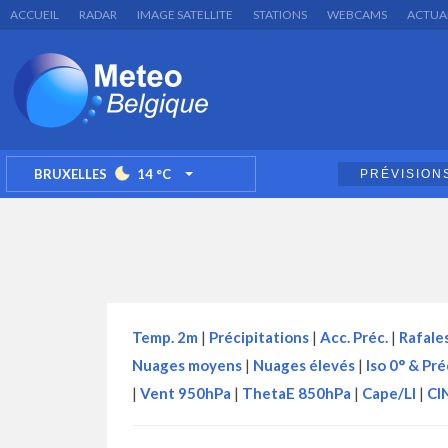
ACCUEIL
RADAR
IMAGE SATELLITE
STATIONS
WEBCAMS
ACTUA
BRUXELLES
14
°C
PRÉVISION
TOGGLE DROPDOWN
Temp. 2m
|
Précipitations
|
Acc. Préc.
|
Rafale
Nuages moyens
|
Nuages élevés
|
Iso 0° & Pré
|
Vent 950hPa
|
ThetaE 850hPa
|
Cape/LI
|
CI