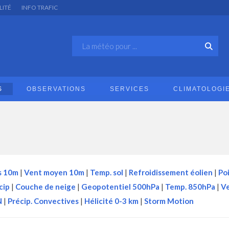
LITÉ
INFO TRAFIC
S
OBSERVATIONS
SERVICES
CLIMATOLOGI
s 10m
|
Vent moyen 10m
|
Temp. sol
|
Refroidissement éolien
|
Po
cip
|
Couche de neige
|
Geopotentiel 500hPa
|
Temp. 850hPa
|
V
N
|
Précip. Convectives
|
Hélicité 0-3 km
|
Storm Motion