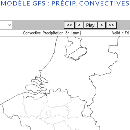
MODÈLE GFS : PRÉCIP. CONVECTIVES
<<
<
Play
>
>>