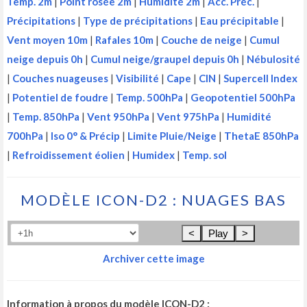
Temp. 2m
|
Point rosée 2m
|
Humidité 2m
|
Acc. Préc.
|
Précipitations
|
Type de précipitations
|
Eau précipitable
|
Vent moyen 10m
|
Rafales 10m
|
Couche de neige
|
Cumul
neige depuis 0h
|
Cumul neige/graupel depuis 0h
|
Nébulosité
|
Couches nuageuses
|
Visibilité
|
Cape
|
CIN
|
Supercell Index
|
Potentiel de foudre
|
Temp. 500hPa
|
Geopotentiel 500hPa
|
Temp. 850hPa
|
Vent 950hPa
|
Vent 975hPa
|
Humidité
700hPa
|
Iso 0° & Précip
|
Limite Pluie/Neige
|
ThetaE 850hPa
|
Refroidissement éolien
|
Humidex
|
Temp. sol
MODÈLE ICON-D2 : NUAGES BAS
<
Play
>
Archiver cette image
Information à propos du modèle ICON-D2 :