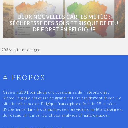
DEUX NOUVELLES CARTES MÉTÉO :
SÉCHERESSE DES SOLS ET RISQUE DE FEU
DE FORÊT EN BELGIQUE
2036 visiteurs en ligne
A PROPOS
Créé en 2001 par plusieurs passionnés de météorologie,
MeteoBelgique n'a cessé de grandir et est rapidement devenu le
site de référence en Belgique francophone fort de 25 années
d'expérience dans les domaines des prévisions météorologiques,
du réseau en temps réel et des analyses climatologiques.