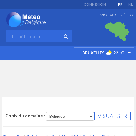
CONNEXION
FR
NL
VIGILANCE MÉTÉO
BRUXELLES
22
°C
TO
Choix du domaine
: