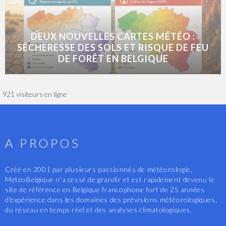
DEUX NOUVELLES CARTES MÉTÉO :
SÉCHERESSE DES SOLS ET RISQUE DE FEU
DE FORÊT EN BELGIQUE
921 visiteurs en ligne
A PROPOS
Créé en 2001 par plusieurs passionnés de météorologie,
MeteoBelgique n'a cessé de grandir et est rapidement devenu le
site de référence en Belgique francophone fort de 25 années
d'expérience dans les domaines des prévisions météorologiques,
du réseau en temps réel et des analyses climatologiques.