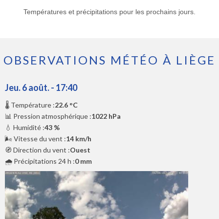
Températures et précipitations pour les prochains jours.
OBSERVATIONS MÉTÉO À LIÈGE
Jeu. 6 août. - 17:40
🌡️ Température :
22.6 °C
📊 Pression atmosphérique :
1022 hPa
💧 Humidité :
43 %
🌬️ Vitesse du vent :
14 km/h
🧭 Direction du vent :
Ouest
🌧️ Précipitations 24 h :
0 mm