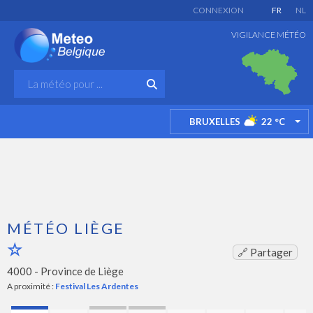
CONNEXION
FR
NL
VIGILANCE MÉTÉO
BRUXELLES
22
°C
TO
MÉTÉO LIÈGE
🔗 Partager
4000 -
Province de Liège
A proximité :
Festival Les Ardentes