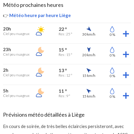
Météo prochaines heures
👉
Météo heure par heure Liège
20h
22 °
Ciel peu nuageux
Res : 25 °
30 km/h
0 %
23h
15 °
Ciel peu nuageux
Res : 15 °
20 km/h
0 %
2h
13 °
Ciel peu nuageux
Res : 12 °
15 km/h
0 %
5h
11 °
Ciel peu nuageux
Res : 9 °
15 km/h
0 %
Prévisions météo détaillées à Liège
En cours de soirée, de très belles éclaircies persisteront, avec