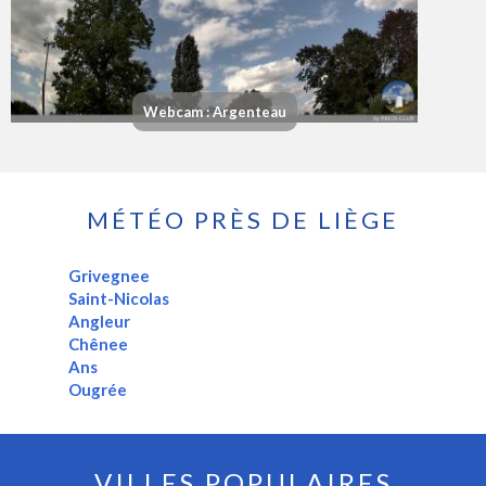
Webcam : Argenteau
MÉTÉO PRÈS DE LIÈGE
Grivegnee
Saint-Nicolas
Angleur
Chênee
Ans
Ougrée
VILLES POPULAIRES