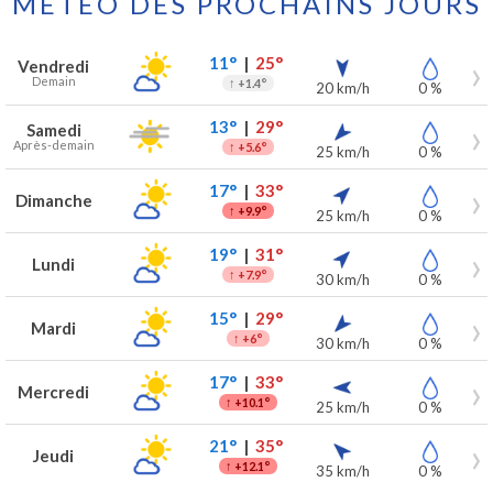
MÉTÉO DES PROCHAINS JOURS
Prévisions météo à Liège pour les 7 prochains jours
Jour
Météo
Températures
Vent
Précipitations
11°
|
25°
Vendredi
Demain
↑
+1.4°
20 km/h
0 %
13°
|
29°
Samedi
Après-demain
↑
+5.6°
25 km/h
0 %
17°
|
33°
Dimanche
↑
+9.9°
25 km/h
0 %
19°
|
31°
Lundi
↑
+7.9°
30 km/h
0 %
15°
|
29°
Mardi
↑
+6°
30 km/h
0 %
17°
|
33°
Mercredi
↑
+10.1°
25 km/h
0 %
21°
|
35°
Jeudi
↑
+12.1°
35 km/h
0 %