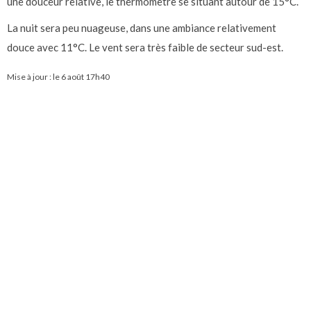
une douceur relative, le thermomètre se situant autour de 15°C.
La nuit sera peu nuageuse, dans une ambiance relativement
douce avec 11°C. Le vent sera très faible de secteur sud-est.
Mise à jour : le
6 août 17h40