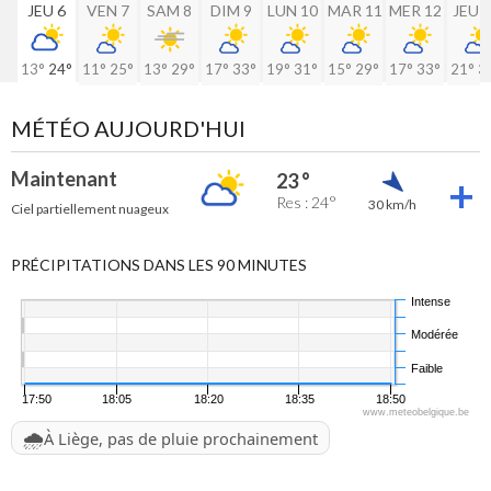
JEU 6
VEN 7
SAM 8
DIM 9
LUN 10
MAR 11
MER 12
JEU 
13°
24°
11°
25°
13°
29°
17°
33°
19°
31°
15°
29°
17°
33°
21°
3
MÉTÉO AUJOURD'HUI
Maintenant
23 °
Res : 24°
30 km/h
Ciel partiellement nuageux
PRÉCIPITATIONS DANS LES 90 MINUTES
Intense
Modérée
Faible
17:50
18:05
18:20
18:35
18:50
www.meteobelgique.be
🌧️
À Liège, pas de pluie prochainement