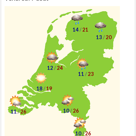
14
/
21
13
/
20
12
/
24
11
/
23
18
/
19
10
/
26
11
/
26
10
/
26