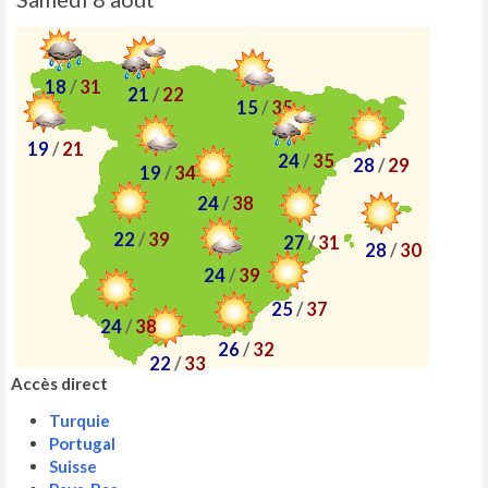
18
/
31
21
/
22
15
/
35
19
/
21
24
/
35
28
/
29
19
/
34
24
/
38
22
/
39
27
/
31
28
/
30
24
/
39
25
/
37
24
/
38
26
/
32
22
/
33
Accès direct
Turquie
Portugal
Suisse