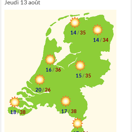
Jeudi 13 août
14
/
35
14
/
34
16
/
36
15
/
35
20
/
26
17
/
38
18
/
38