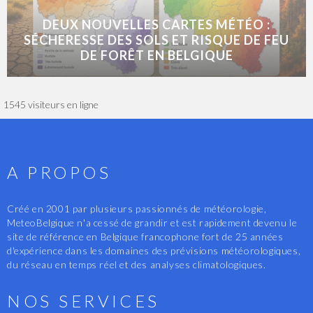
DEUX NOUVELLES CARTES MÉTÉO :
SÉCHERESSE DES SOLS ET RISQUE DE FEU
DE FORÊT EN BELGIQUE
1545 visiteurs en ligne
A PROPOS
Créé en 2001 par plusieurs passionnés de météorologie,
MeteoBelgique n'a cessé de grandir et est rapidement devenu le
site de référence en Belgique francophone fort de 25 années
d'expérience dans les domaines des prévisions météorologiques,
du réseau en temps réel et des analyses climatologiques.
NOS SERVICES