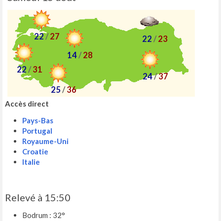
22
/
27
22
/
23
14
/
28
22
/
31
24
/
37
25
/
36
Accès direct
Pays-Bas
Portugal
Royaume-Uni
Croatie
Italie
Relevé à 15:50
Bodrum : 32°