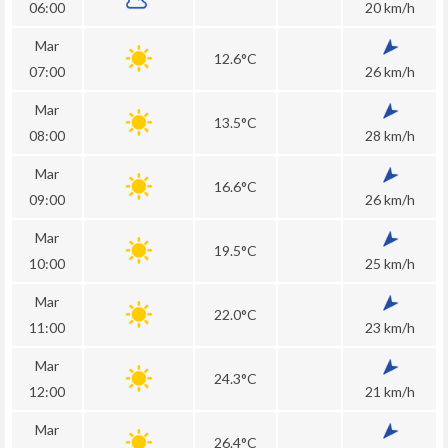
06:00
20 km/h
Mar
12.6°C
07:00
26 km/h
Mar
13.5°C
08:00
28 km/h
Mar
16.6°C
09:00
26 km/h
Mar
19.5°C
10:00
25 km/h
Mar
22.0°C
11:00
23 km/h
Mar
24.3°C
12:00
21 km/h
Mar
26.4°C