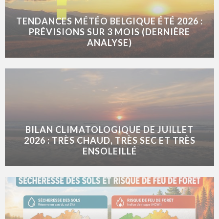
TENDANCES MÉTÉO BELGIQUE ÉTÉ 2026 :
PRÉVISIONS SUR 3 MOIS (DERNIÈRE
ANALYSE)
BILAN CLIMATOLOGIQUE DE JUILLET
2026 : TRÈS CHAUD, TRÈS SEC ET TRÈS
ENSOLEILLÉ