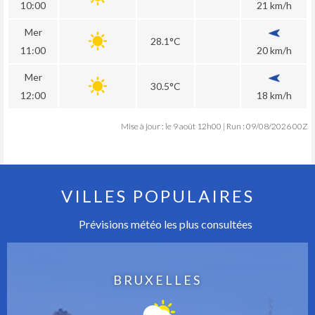
10:00
21 km/h
Mer
28.1°C
11:00
20 km/h
Mer
30.5°C
12:00
18 km/h
Mise à jour : le 9 août 12h00 | Run : 09/08/2026 00Z
VILLES POPULAIRES
Prévisions météo les plus consultées
BRUXELLES