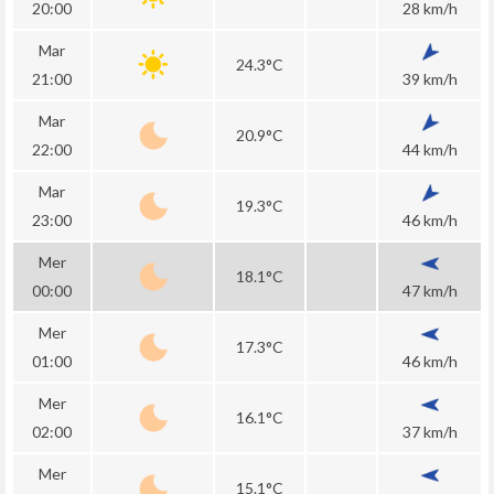
20:00
28 km/h
Mar
24.3°C
21:00
39 km/h
Mar
20.9°C
22:00
44 km/h
Mar
19.3°C
23:00
46 km/h
Mer
18.1°C
00:00
47 km/h
Mer
17.3°C
01:00
46 km/h
Mer
16.1°C
02:00
37 km/h
Mer
15.1°C