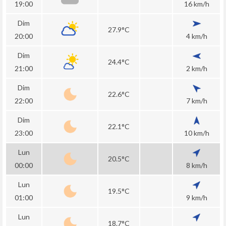
19:00
16 km/h
Dim
27.9°C
20:00
4 km/h
Dim
24.4°C
21:00
2 km/h
Dim
22.6°C
22:00
7 km/h
Dim
22.1°C
23:00
10 km/h
Lun
20.5°C
00:00
8 km/h
Lun
19.5°C
01:00
9 km/h
Lun
18.7°C