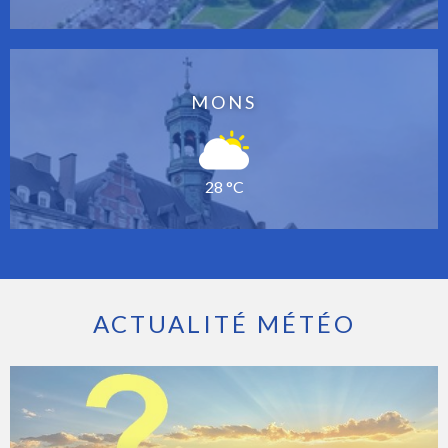
MONS
28 °C
ACTUALITÉ MÉTÉO