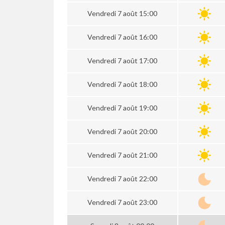
Vendredi 7 août 15:00
Vendredi 7 août 16:00
Vendredi 7 août 17:00
Vendredi 7 août 18:00
Vendredi 7 août 19:00
Vendredi 7 août 20:00
Vendredi 7 août 21:00
Vendredi 7 août 22:00
Vendredi 7 août 23:00