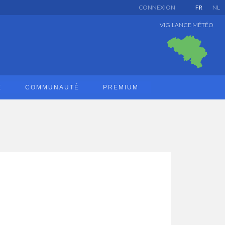
CONNEXION
FR
NL
VIGILANCE MÉTÉO
E
COMMUNAUTÉ
PREMIUM