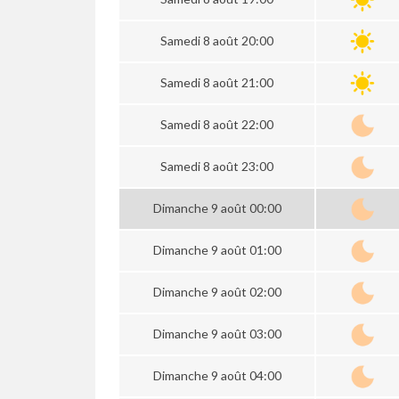
Samedi 8 août 20:00
Samedi 8 août 21:00
Samedi 8 août 22:00
Samedi 8 août 23:00
Dimanche 9 août 00:00
Dimanche 9 août 01:00
Dimanche 9 août 02:00
Dimanche 9 août 03:00
Dimanche 9 août 04:00