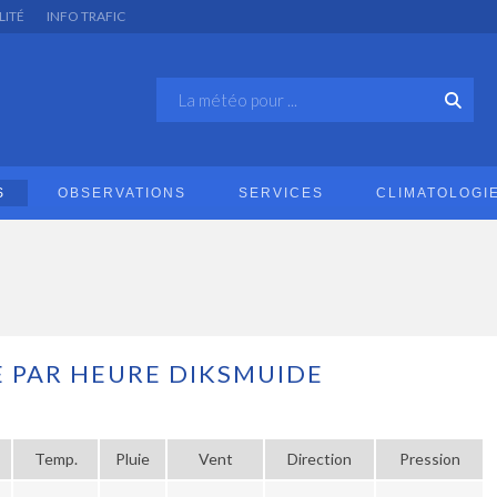
LITÉ
INFO TRAFIC
S
OBSERVATIONS
SERVICES
CLIMATOLOGI
 PAR HEURE DIKSMUIDE
Temp.
Pluie
Vent
Direction
Pression