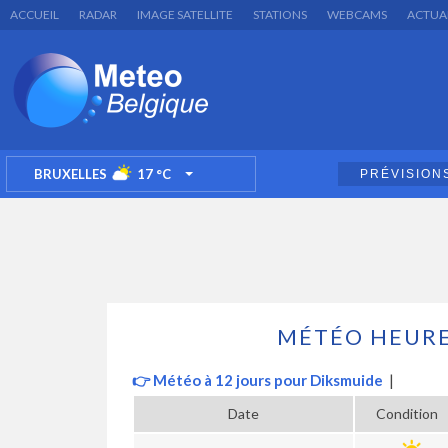
ACCUEIL
RADAR
IMAGE SATELLITE
STATIONS
WEBCAMS
ACTUA
BRUXELLES
17
°C
PRÉVISION
TOGGLE DROPDOWN
MÉTÉO HEURE
👉 Météo à 12 jours pour Diksmuide
|
Date
Condition