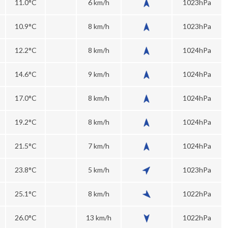
11.0°C
6 km/h
1023hPa
10.9°C
8 km/h
1023hPa
12.2°C
8 km/h
1024hPa
14.6°C
9 km/h
1024hPa
17.0°C
8 km/h
1024hPa
19.2°C
8 km/h
1024hPa
21.5°C
7 km/h
1024hPa
23.8°C
5 km/h
1023hPa
25.1°C
8 km/h
1022hPa
26.0°C
13 km/h
1022hPa