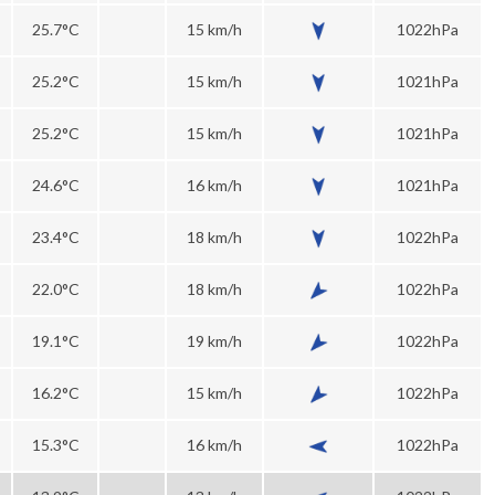
25.7°C
15 km/h
1022hPa
25.2°C
15 km/h
1021hPa
25.2°C
15 km/h
1021hPa
24.6°C
16 km/h
1021hPa
23.4°C
18 km/h
1022hPa
22.0°C
18 km/h
1022hPa
19.1°C
19 km/h
1022hPa
16.2°C
15 km/h
1022hPa
15.3°C
16 km/h
1022hPa