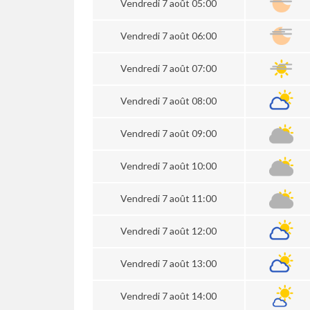
Vendredi 7 août 05:00
Vendredi 7 août 06:00
Vendredi 7 août 07:00
Vendredi 7 août 08:00
Vendredi 7 août 09:00
Vendredi 7 août 10:00
Vendredi 7 août 11:00
Vendredi 7 août 12:00
Vendredi 7 août 13:00
Vendredi 7 août 14:00