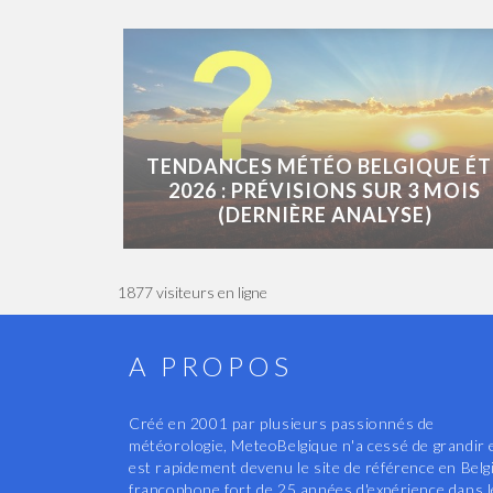
TENDANCES MÉTÉO BELGIQUE ÉT
2026 : PRÉVISIONS SUR 3 MOIS
(DERNIÈRE ANALYSE)
1877 visiteurs en ligne
A PROPOS
Créé en 2001 par plusieurs passionnés de
météorologie, MeteoBelgique n'a cessé de grandir 
est rapidement devenu le site de référence en Belg
francophone fort de 25 années d'expérience dans 