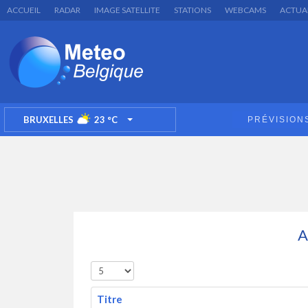
ACCUEIL
RADAR
IMAGE SATELLITE
STATIONS
WEBCAMS
ACTUA
BRUXELLES
23
°C
PRÉVISION
TOGGLE DROPDOWN
Titre