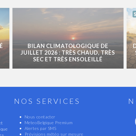
É
BILAN CLIMATOLOGIQUE DE
JUILLET 2026 : TRÈS CHAUD, TRÈS
SEC ET TRÈS ENSOLEILLÉ
NOS SERVICES
N
Nous contacter
MeteoBelgique Premium
et
Alertes par SMS
ique
Prévisions météo sur mesure
les