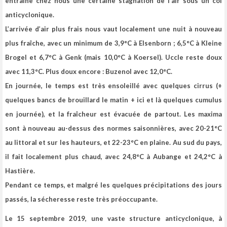
entraîne chez nous une certaine stagnation de l’air sous un col
anticyclonique.
L’arrivée d’air plus frais nous vaut localement une nuit à nouveau
plus fraîche, avec un minimum de 3,9°C à Elsenborn ; 6,5°C à Kleine
Brogel et 6,7°C à Genk (mais 10,0°C à Koersel). Uccle reste doux
avec 11,3°C. Plus doux encore : Buzenol avec 12,0°C.
En journée, le temps est très ensoleillé avec quelques cirrus (+
quelques bancs de brouillard le matin + ici et là quelques cumulus
en journée), et la fraîcheur est évacuée de partout. Les maxima
sont à nouveau au-dessus des normes saisonnières, avec 20-21°C
au littoral et sur les hauteurs, et 22-23°C en plaine. Au sud du pays,
il fait localement plus chaud, avec 24,8°C à Aubange et 24,2°C à
Hastière.
Pendant ce temps, et
malgré les quelques précipitations des jours
passés, la sécheresse reste très préoccupante
.
Le 15 septembre 2019, une vaste structure anticyclonique, à