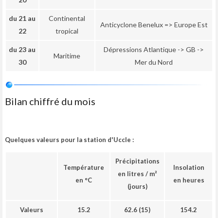
du 21 au
Continental
Anticyclone Benelux => Europe Est
22
tropical
du 23 au
Dépressions Atlantique -> GB ->
Maritime
30
Mer du Nord
Bilan chiffré du mois
Quelques valeurs pour la station d'Uccle :
Précipitations
Température
Insolation
en litres / m²
en °C
en heures
(jours)
Valeurs
15.2
62.6 (15)
154.2