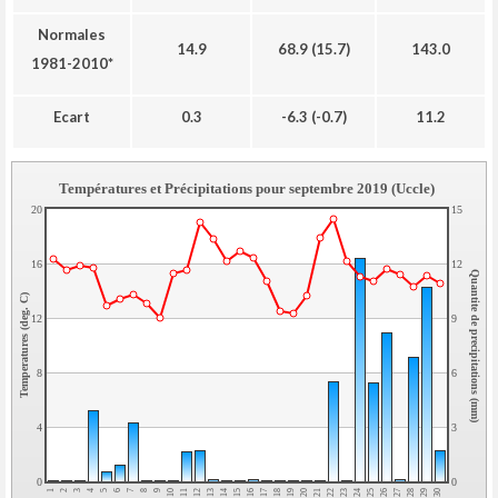
Normales
14.9
68.9 (15.7)
143.0
1981-2010*
Ecart
0.3
-6.3 (-0.7)
11.2
Températures et Précipitations pour septembre 2019 (Uccle)
20
15
16
12
Quantite de precipitations (mm)
Temperatures (deg. C)
12
9
8
6
4
3
0
0
1
2
3
4
5
6
7
8
9
10
11
12
13
14
15
16
17
18
19
20
21
22
23
24
25
26
27
28
29
30