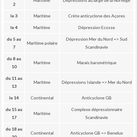
Maritime
Dépressions au large de la Norvège
2
le 3
Maritime
Crète anticyclone des Açores
le 4
Maritime
Dépression Ecosse
du 5 au
Dépression Mer du Nord => Sud
Maritime polaire
7
Scandinavie
du 8 au
Maritime
Marais barométrique
10
du 11 au
Maritime
Dépressions Islande => Mer du Nord
13
le 14
Continental
Anticyclone GB
du 15 au
Complexe dépressionnaire
Maritime
17
Scandinavie
du 18 au
Continental
Anticyclone GB => Benelux
20