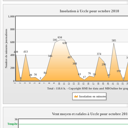
Insolation à Uccle pour octobre 2010
1,000
800
Nombre de minutes journalieres
634
595
585
600
630
413
409
374
400
346
407
3
308
296
200
193
84
76
63
59
56
49
47
17
2
2
0
0
3
18
5
7
20
22
9
2
11
13
2
15
17
4
19
6
21
8
23
10
12
14
1
16
Total : 118.6 h. - Copyright RMI for data and MBOnline for gra
Insolation en minutes
Vent moyen et rafales à Uccle pour octobre 201
30
Tempête