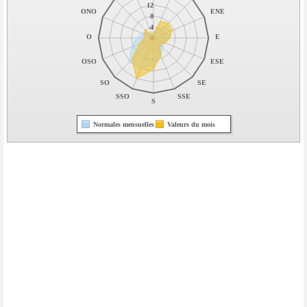
12
ONO
ENE
8
4
O
E
0
OSO
ESE
SO
SE
SSO
SSE
S
Normales mensuelles
Valeurs du mois