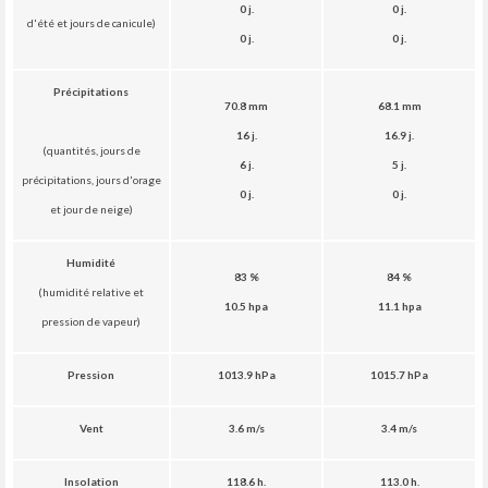
0 j.
0 j.
d'été et jours de canicule)
0 j.
0 j.
Précipitations
70.8 mm
68.1 mm
16 j.
16.9 j.
(quantités, jours de
6 j.
5 j.
précipitations, jours d'orage
0 j.
0 j.
et jour de neige)
Humidité
83 %
84 %
(humidité relative et
10.5 hpa
11.1 hpa
pression de vapeur)
Pression
1013.9
hPa
1015.7 hPa
Vent
3.6 m/s
3.4 m/s
Insolation
118.6 h.
113.0 h.