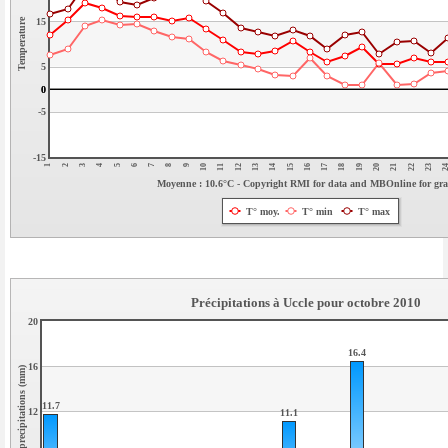
15
Temperature
5
0
0
-5
-15
21
2
7
12
17
22
3
8
13
18
23
4
9
14
19
2
5
10
15
20
1
6
11
16
Moyenne : 10.6°C - Copyright RMI for data and MBOnline for gr
T° moy.
T° min
T° max
Précipitations à Uccle pour octobre 2010
20
16.4
16
Quantite de precipitations (mm)
11.7
12
11.1