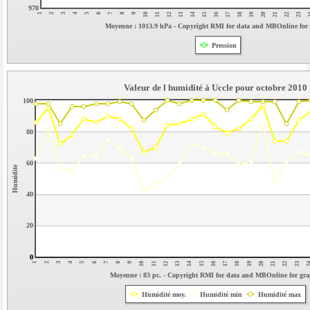
970
8
23
15
7
22
14
6
21
13
5
20
12
4
19
11
3
18
10
2
17
9
1
16
Moyenne : 1013.9 hPa - Copyright RMI for data and MBOnline for
Pression
Valeur de l humidité à Uccle pour octobre 2010
100
80
60
Humidite
40
20
0
0
15
14
13
12
11
10
9
8
2
7
23
6
22
5
21
4
20
3
19
2
18
1
17
16
Moyenne : 83 pc. - Copyright RMI for data and MBOnline for gr
Humidité moy.
Humidité min
Humidité max