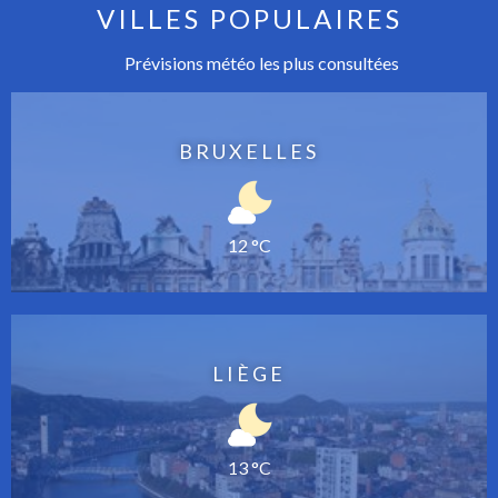
VILLES POPULAIRES
Prévisions météo les plus consultées
BRUXELLES
12 °C
LIÈGE
13 °C