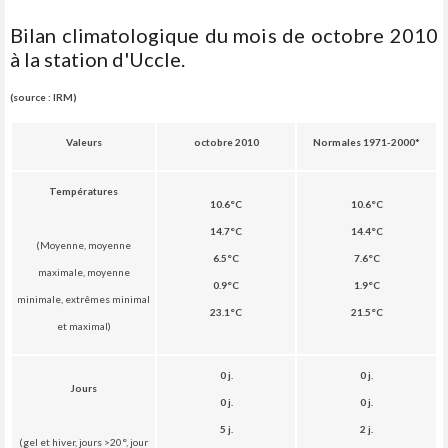
Bilan climatologique du mois de octobre 2010
à la station d'Uccle.
(source : IRM)
Valeurs
octobre 2010
Normales 1971-2000*
Températures
10.6°C
10.6°C
14.7°C
14.4°C
(Moyenne, moyenne
6.5°C
7.6°C
maximale, moyenne
0.9°C
1.9°C
minimale, extrêmes minimal
23.1°C
21.5°C
et maximal)
0 j.
0 j.
Jours
0 j.
0 j.
5 j.
2 j.
(gel et hiver, jours >20°, jour