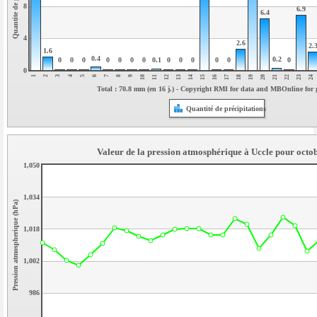
8
6.9
6.4
4
2.6
2.
1.6
0.4
0.2
0.1
0
0
0
0
0
0
0
0
0
0
0
0
0
0
1
17
2
18
3
19
4
20
5
21
6
22
7
23
8
24
9
10
11
12
13
14
15
16
Total : 70.8 mm (en 16 j.) - Copyright RMI for data and MBOnline for
Quantité de précipitations
Valeur de la pression atmosphérique à Uccle pour octo
1,050
1,034
Pression atmospherique (hPa)
1,018
1,002
986