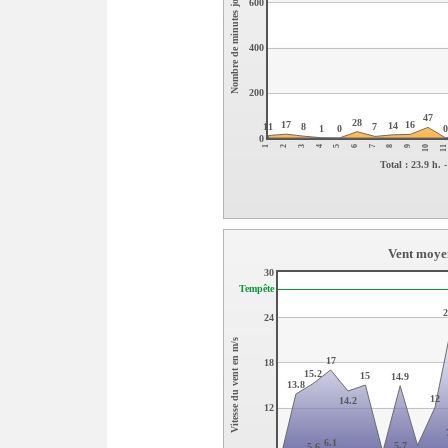
Nombre de minutes journalieres
600
400
200
47
28
17
16
14
11
8
7
1
0
0
7
10
2
5
8
11
3
6
9
1
4
Total : 23.9 h
Vent moyen
30
Tempête
2
24
Vitesse du vent en m/s
17
18
15.2
15
14.9
13.8
12
14.2
12
6.1
5.7
5.6