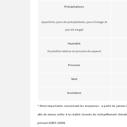
Précipitations
(quantités, jours de précipitations, jours d'orage et
jour de neige)
Humidité
(humidité relative et pression de vapeur)
Pression
Vent
Insolation
* Note importante concernant les moyennes : à partir de janvier 
afin de mieux coller à la réalité récente du réchauffement clima
présent (1833-2000).