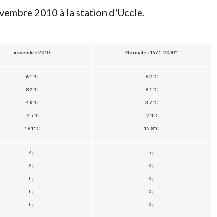
vembre 2010 à la station d'Uccle.
novembre 2010
Normales 1971-2000*
6.1°C
6.2°C
8.2°C
9.1°C
4.0°C
3.7°C
-4.5°C
-2.4°C
16.1°C
15.8°C
4 j.
5 j.
2 j.
0 j.
0 j.
0 j.
0 j.
0 j.
0 j.
0 j.