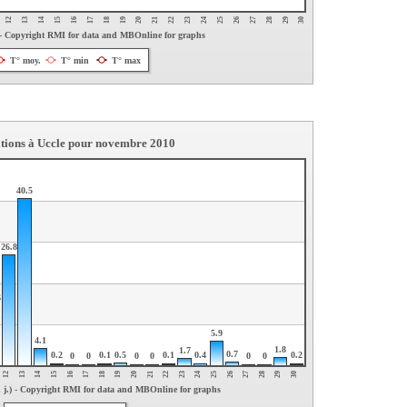
30
17
25
12
20
28
15
23
18
26
13
21
29
16
24
19
27
14
22
- Copyright RMI for data and MBOnline for graphs
T° moy.
T° min
T° max
ations à Uccle pour novembre 2010
40.5
26.8
6
5.9
4.1
1.8
1.7
0.7
0.2
0.1
0.5
0.1
0.2
0.4
0
0
0
0
0
0
16
21
26
14
19
24
29
12
17
22
27
15
20
25
30
13
18
23
28
1 j.) - Copyright RMI for data and MBOnline for graphs