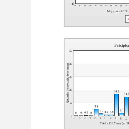
-15
9
4
7
2
10
5
8
3
11
6
1
Moyenne : 6.1°C 
Précipit
50
40
Quantite de precipitations (mm)
30
20
16.6
14.
10
5.1
2.1
1.6
0.7
0.8
0.2
0
0
0
0
1
6
11
4
9
2
7
5
10
3
8
Total : 124.7 mm (en 2