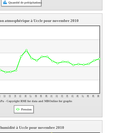
Quantité de précipitations
sion atmosphérique à Uccle pour novembre 2010
14
30
1
27
24
21
18
15
12
28
25
22
19
16
13
29
26
23
20
17
hPa - Copyright RMI for data and MBOnline for graphs
Pression
l humidité à Uccle pour novembre 2010