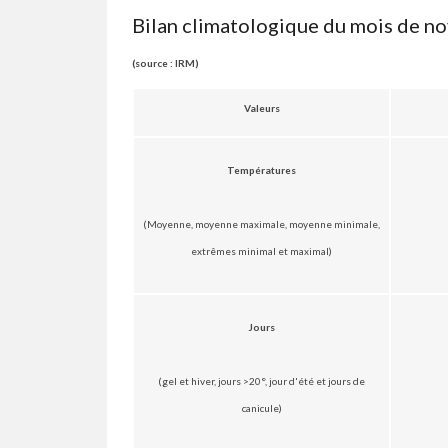
Bilan climatologique du mois de no
(source : IRM)
Valeurs
Températures
(Moyenne, moyenne maximale, moyenne minimale,
extrêmes minimal et maximal)
Jours
(gel et hiver, jours >20°, jour d'été et jours de
canicule)