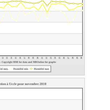
30
29
28
27
26
25
24
23
22
21
20
19
18
17
16
15
14
13
12
 - Copyright RMI for data and MBOnline for graphs
té moy.
Humidité min
Humidité max
ation à Uccle pour novembre 2010