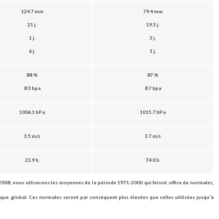
124.7 mm
79.4 mm
21 j.
19.3 j.
1 j.
3 j.
6 j.
1 j.
88 %
87 %
8.3 hpa
8.7 hpa
1006.1
hPa
1015.7 hPa
3.5 m/s
3.7 m/s
23.9 h.
74.0 h.
2008, nous utliserons les moyennes de la période 1971-2000 qui feront office de normales,
tique global. Ces normales seront par conséquent plus élevées que celles utilisées jusqu'à