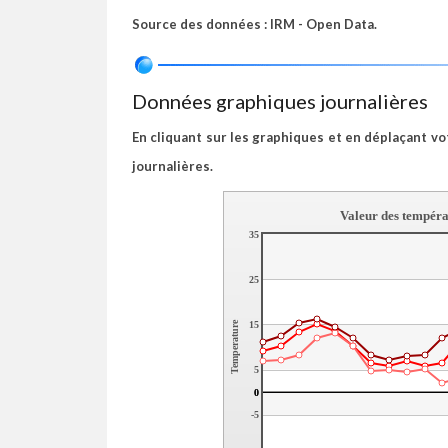
Source des données : IRM - Open Data.
Données graphiques journalières
En cliquant sur les graphiques et en déplaçant vo
journalières.
Valeur des tempéra
35
25
15
Temperature
5
0
0
-5