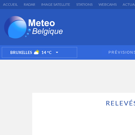
ACCUEIL
RADAR
IMAGE SATELLITE
STATIONS
WEBCAMS
ACTUA
BRUXELLES
14
°C
PRÉVISION
TOGGLE DROPDOWN
RELEVÉ