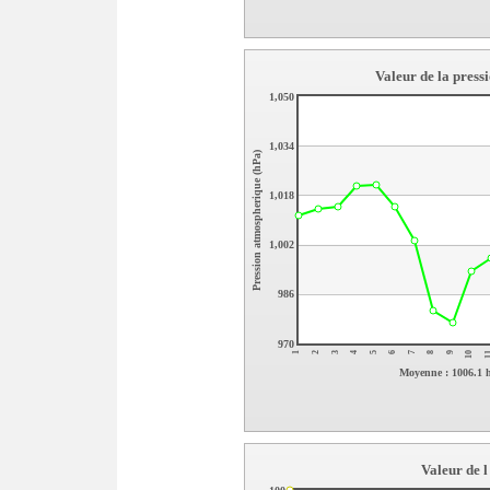
Valeur de la pres
1,050
1,034
Pression atmospherique (hPa)
1,018
1,002
986
970
1
8
5
2
9
6
3
10
7
4
1
Moyenne : 1006.1 
Valeur de 