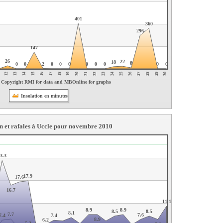
401
360
296
147
26
22
18
8
2
0
0
0
0
0
0
0
0
0
0
0
27
30
13
16
19
22
25
28
14
17
20
23
26
29
12
15
18
21
24
. - Copyright RMI for data and MBOnline for graphs
Insolation en minutes
 et rafales à Uccle pour novembre 2010
3.3
17.9
17.6
16.7
11.1
8.9
8.9
8.5
8.5
8.1
7.7
7.6
7.4
7.4
8.9
6.2