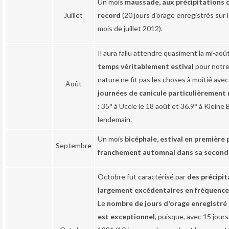
Un mois
maussade, aux précipitations 
Juillet
record
(20 jours d'orage enregistrés sur 
mois de juillet 2012).
Il aura fallu attendre quasiment la mi-aoû
temps véritablement estival
pour notre 
nature ne fit pas les choses à moitié ave
Août
journées de canicule particulièrement
: 35° à Uccle le 18 août et 36.9° à Kleine 
lendemain.
Un mois
bicéphale, estival en première 
Septembre
franchement automnal dans sa second
Octobre fut caractérisé par
des précipit
largement excédentaires en fréquence
Le
nombre de jours d'orage enregistré 
est exceptionnel
, puisque, avec 15 jours