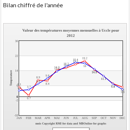
Bilan chiffré de l'année
Valeur des températures moyennes mensuelles à Uccle pour
2012
30
22
19.2
18.4
17.3
16.2
15.4
18
14.3
13.6
14
Temperature
14.9
14.5
9.8
8.9
11.1
11.1
6.8
8.4
5.1
6
7.1
6.8
3.7
3.3
5.1
3.9
0
0
0.7
-2
-10
JAN
FEB
MAR
APR
MAI
JUN
JUL
AUG
SEP
OCT
NOV
DEC
mois Copyright RMI for data and MBOnline for graphs