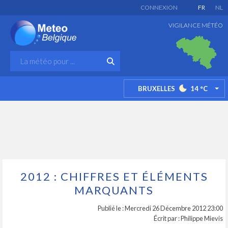
CONNEXION
FR
NL
VIGILANCE MÉTÉO
BRUXELLES
14
°C
TO
2012 : CHIFFRES ET ÉLÉMENTS
MARQUANTS
Publié le : Mercredi 26 Décembre 2012 23:00
Écrit par : Philippe Mievis