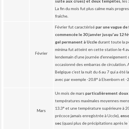
suite aux crues) et deux tempêtes
, les
La fin du mois fut plus calme mais progre
fraîche.
Février fut caractérisé
par une vague de 
commencée le 30 janvier jusqu'au 12 fév
gel permanent à Uccle
durant toute la p
minima fut atteint en cette station le 4 a
Février
lendemain d'une journée d'enneigement q
occasionné des embarras de circulation. A
Belgique c'est la nuit du 6 au 7 qui a été l
avec par exemple -20.8° à Elsenborn et -2
Un mois de mars
particulièrement doux
températures maximales moyennes mens
13.3° et une température supérieure à 20
Mars
précoce jamais enregistrée à Uccle),
enso
sec
(quasi plus de précipitations après le 