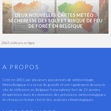
DEUX NOUVELLES CARTES MÉTÉO :
SÉCHERESSE DES SOLS ET RISQUE DE FEU
DE FORÊT EN BELGIQUE
2863 visiteurs en ligne
A PROPOS
Créé en 2001 par plusieurs passionnés de météorologie,
MeteoBelgique n'a cessé de grandir et est rapidement devenu le
site de référence en Belgique francophone fort de 25 années
d'expérience dans les domaines des prévisions météorologiques,
du réseau en temps réel et des analyses climatologiques.