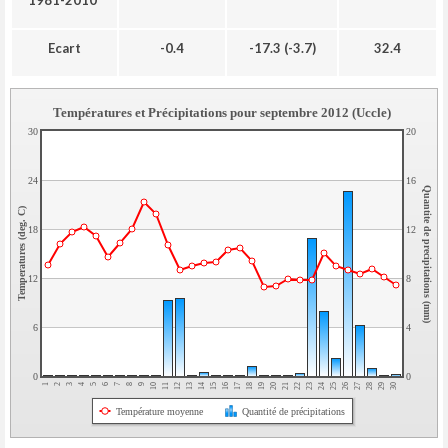
1981-2010*
Ecart
-0.4
-17.3 (-3.7)
32.4
Températures et Précipitations pour septembre 2012 (Uccle)
30
20
24
16
Quantite de precipitations (mm)
Temperatures (deg. C)
18
12
12
8
6
4
0
0
1
2
3
4
5
6
7
8
9
10
11
12
13
14
15
16
17
18
19
20
21
22
23
24
25
26
27
28
29
30
Température moyenne
Quantité de précipitations