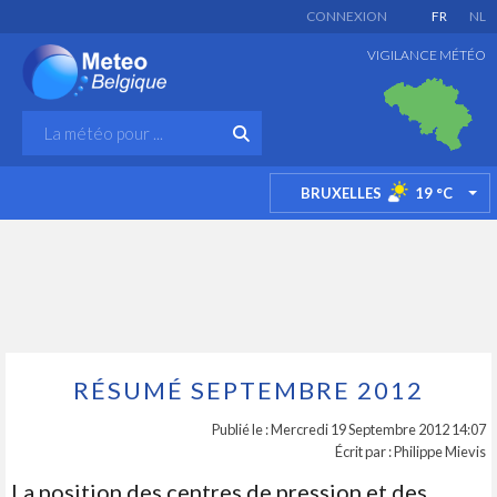
CONNEXION
FR
NL
VIGILANCE MÉTÉO
BRUXELLES
19
°C
TO
RÉSUMÉ SEPTEMBRE 2012
Publié le : Mercredi 19 Septembre 2012 14:07
Écrit par : Philippe Mievis
La position des centres de pression et des