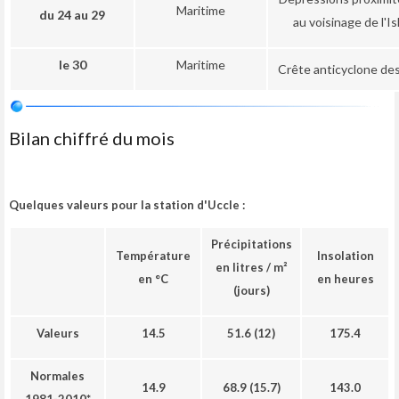
Maritime
du 24 au 29
au voisinage de l'I
le 30
Maritime
Crête anticyclone de
Bilan chiffré du mois
Quelques valeurs pour la station d'Uccle :
Précipitations
Température
Insolation
en litres / m²
en °C
en heures
(jours)
Valeurs
14.5
51.6 (12)
175.4
Normales
14.9
68.9 (15.7)
143.0