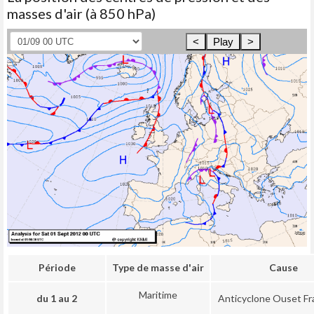
masses d'air (à 850 hPa)
<
Play
>
Période
Type de masse d'air
Cause
Maritime
du 1 au 2
Anticyclone Ouset F