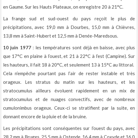
en Gaume. Sur les Hauts Plateaux, on enregistre 20 à 21°C.
La frange sud et sud-ouest du pays reçoit le plus de
précipitations, avec 19,0 mm à Dourbes, 15,0 mm à Chièvres,
13,8 mm à Saint-Hubert et 12,5 mm à Denée-Maredsous.
10 juin 1977
: les températures sont déjà en baisse, avec plus
que 17°C en plaine à l’ouest, et 21 à 22°C à l’est (Campine). Sur
les hauteurs, il fait 18 à 20°C, et seulement 13 à 15°C au littoral.
Cela n’empêche pourtant pas l’air de rester instable et très
orageux. Les stratus du matin sur les hauteurs, et les
stratocumulus ailleurs évoluent rapidement en un mix de
stratocumulus et de nuages convectifs, avec de nombreux
cumulonimbus orageux. Ceux-ci se stratifient par la suite, en
donnant encore de la pluie et de la bruine.
Les précipitations sont conséquentes sur l’ouest du pays, avec
28,2 mm à Bruges, 25,5 mm à Ostende, 16,4 mm à Coxyde et 16,0