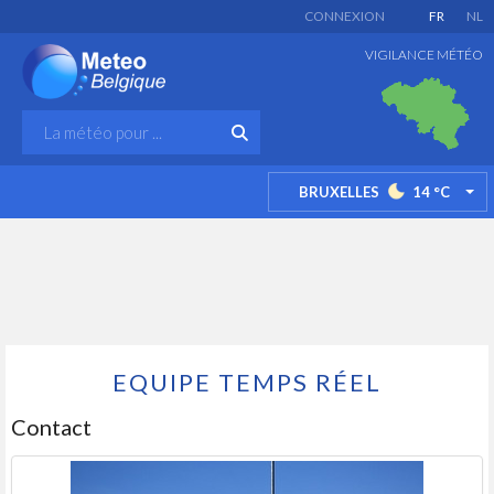
CONNEXION
FR
NL
VIGILANCE MÉTÉO
BRUXELLES
14
°C
TO
EQUIPE TEMPS RÉEL
Contact