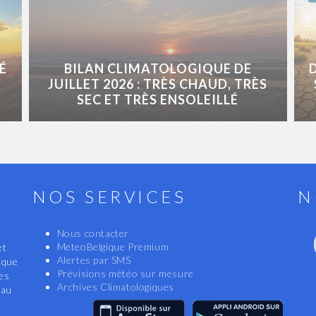
É
BILAN CLIMATOLOGIQUE DE
JUILLET 2026 : TRÈS CHAUD, TRÈS
SEC ET TRÈS ENSOLEILLÉ
NOS SERVICES
N
Nous contacter
MeteoBelgique Premium
et
Alertes par SMS
ique
Prévisions météo sur mesure
les
Archives Climatologiques
eau