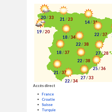
20
/
33
21
/
23
14
/
31
19
/
20
22
/
37
18
/
34
22
/
38
18
/
37
27
/
28
22
/
38
25
/
36
21
/
37
27
/
33
22
/
34
Accès direct
France
Croatie
Suisse
Turquie