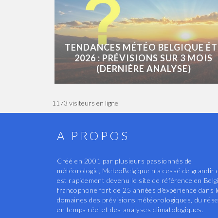
TENDANCES MÉTÉO BELGIQUE ÉT
2026 : PRÉVISIONS SUR 3 MOIS
(DERNIÈRE ANALYSE)
1173 visiteurs en ligne
A PROPOS
Créé en 2001 par plusieurs passionnés de
météorologie, MeteoBelgique n'a cessé de grandir 
est rapidement devenu le site de référence en Belg
francophone fort de 25 années d'expérience dans 
domaines des prévisions météorologiques, du rés
en temps réel et des analyses climatologiques.