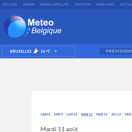
ACCUEIL
RADAR
IMAGE SATELLITE
STATIONS
WEBCAMS
ACTUA
BRUXELLES
16
°C
PRÉVISION
TOGGLE DROPDOWN
SAM 8
DIM 9
LUN 10
MAR 11
MER 12
JEU 13
VEN 
Mardi 11 août