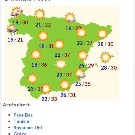
18
/
30
21
/
22
16
/
29
19
/
21
22
/
37
28
/
30
18
/
31
22
/
37
18
/
36
26
/
29
28
/
30
23
/
37
25
/
35
23
/
37
26
/
31
22
/
33
Accès direct
Pays-Bas
Tunisie
Royaume-Uni
Grèce