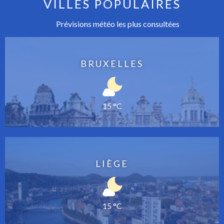
VILLES POPULAIRES
Prévisions météo les plus consultées
BRUXELLES
15 °C
LIÈGE
15 °C