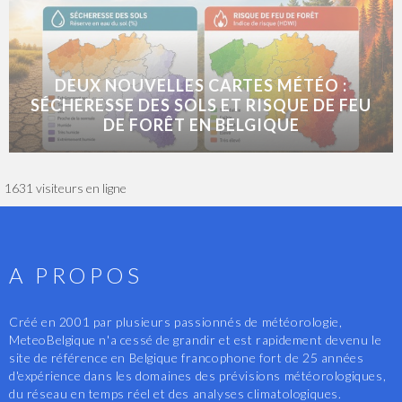
DEUX NOUVELLES CARTES MÉTÉO :
SÉCHERESSE DES SOLS ET RISQUE DE FEU
DE FORÊT EN BELGIQUE
1631 visiteurs en ligne
A PROPOS
Créé en 2001 par plusieurs passionnés de météorologie,
MeteoBelgique n'a cessé de grandir et est rapidement devenu le
site de référence en Belgique francophone fort de 25 années
d'expérience dans les domaines des prévisions météorologiques,
du réseau en temps réel et des analyses climatologiques.