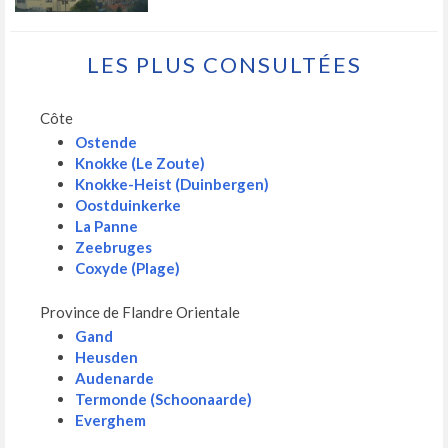
LES PLUS CONSULTÉES
Côte
Ostende
Knokke (Le Zoute)
Knokke-Heist (Duinbergen)
Oostduinkerke
La Panne
Zeebruges
Coxyde (Plage)
Province de Flandre Orientale
Gand
Heusden
Audenarde
Termonde (Schoonaarde)
Everghem