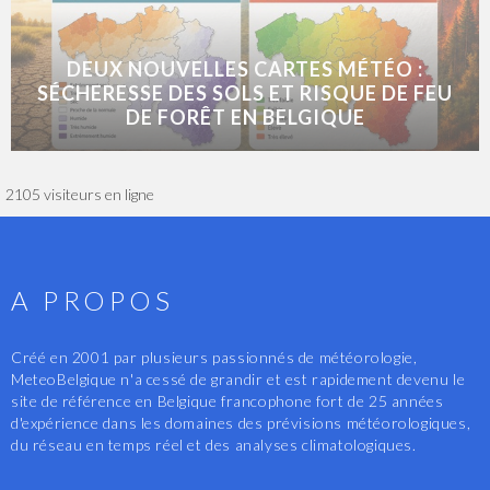
DEUX NOUVELLES CARTES MÉTÉO :
SÉCHERESSE DES SOLS ET RISQUE DE FEU
DE FORÊT EN BELGIQUE
2105 visiteurs en ligne
A PROPOS
Créé en 2001 par plusieurs passionnés de météorologie,
MeteoBelgique n'a cessé de grandir et est rapidement devenu le
site de référence en Belgique francophone fort de 25 années
d'expérience dans les domaines des prévisions météorologiques,
du réseau en temps réel et des analyses climatologiques.