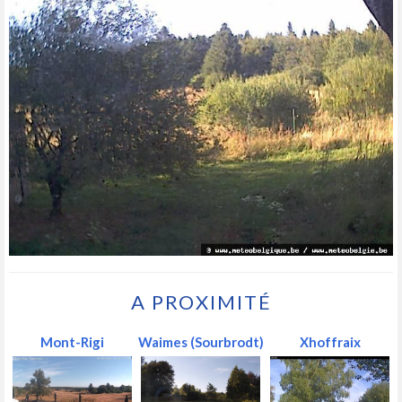
A PROXIMITÉ
Mont-Rigi
Waimes (Sourbrodt)
Xhoffraix