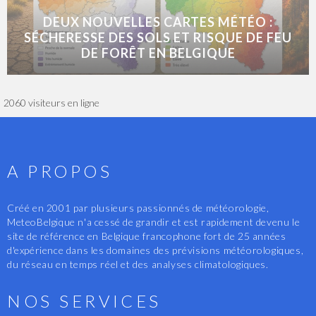
DEUX NOUVELLES CARTES MÉTÉO :
SÉCHERESSE DES SOLS ET RISQUE DE FEU
DE FORÊT EN BELGIQUE
2060 visiteurs en ligne
A PROPOS
Créé en 2001 par plusieurs passionnés de météorologie,
MeteoBelgique n'a cessé de grandir et est rapidement devenu le
site de référence en Belgique francophone fort de 25 années
d'expérience dans les domaines des prévisions météorologiques,
du réseau en temps réel et des analyses climatologiques.
NOS SERVICES