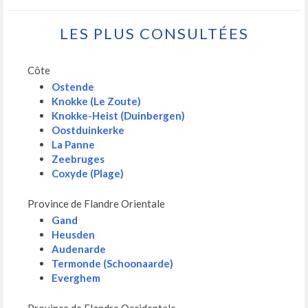
LES PLUS CONSULTÉES
Côte
Ostende
Knokke (Le Zoute)
Knokke-Heist (Duinbergen)
Oostduinkerke
La Panne
Zeebruges
Coxyde (Plage)
Province de Flandre Orientale
Gand
Heusden
Audenarde
Termonde (Schoonaarde)
Everghem
Province de Flandre Occidentale