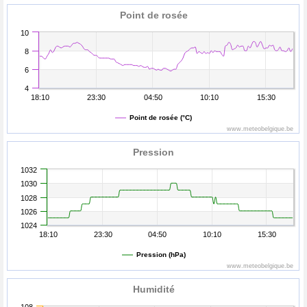
Point de rosée
10
8
6
4
18:10
23:30
04:50
10:10
15:30
Point de rosée (°C)
www.meteobelgique.be
Pression
1032
1030
1028
1026
1024
18:10
23:30
04:50
10:10
15:30
Pression (hPa)
www.meteobelgique.be
Humidité