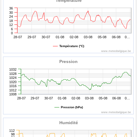
Température
36
30
24
18
12
6
0
28-07
29-07
30-07
01-08
02-08
03-08
05-08
06-08
0…
Température (°C)
www.meteobelgique.be
Pression
1032
1028
1024
1020
1016
1012
1008
28-07
29-07
30-07
01-08
02-08
03-08
05-08
06-08
0…
Pression (hPa)
www.meteobelgique.be
Humidité
112
98