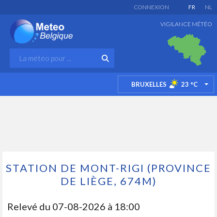
CONNEXION
FR
NL
VIGILANCE MÉTÉO
BRUXELLES
23
°C
TO
STATION DE MONT-RIGI (PROVINCE
DE LIÈGE, 674M)
Relevé du
07-08-2026 à 18:00