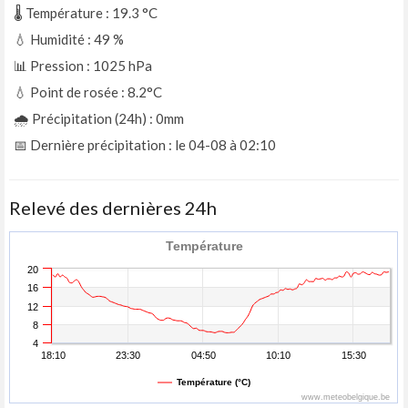
🌡️ Température : 19.3
°C
💧 Humidité : 49
%
📊 Pression : 1025
hPa
💧 Point de rosée : 8.2°C
🌧️ Précipitation (24h) : 0mm
📅 Dernière précipitation : le 04-08 à 02:10
Relevé des dernières 24h
Température
20
16
12
8
4
18:10
23:30
04:50
10:10
15:30
Température (°C)
www.meteobelgique.be