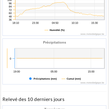
108
96
84
72
60
48
36
18:10
23:30
04:50
10:10
15:30
Humidité (%)
www.meteobelgique.be
Précipitations
0
19:00
05:00
15:00
Précipitations (mm)
Cumul (mm)
www.meteobelgique.be
Relevé des 10 derniers jours