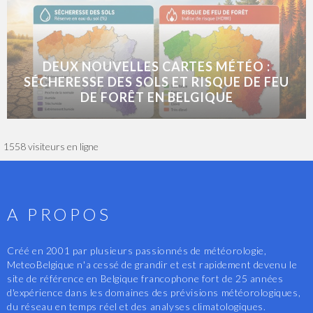
DEUX NOUVELLES CARTES MÉTÉO :
SÉCHERESSE DES SOLS ET RISQUE DE FEU
DE FORÊT EN BELGIQUE
1558 visiteurs en ligne
A PROPOS
Créé en 2001 par plusieurs passionnés de météorologie,
MeteoBelgique n'a cessé de grandir et est rapidement devenu le
site de référence en Belgique francophone fort de 25 années
d'expérience dans les domaines des prévisions météorologiques,
du réseau en temps réel et des analyses climatologiques.