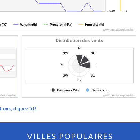
960
0
 (°C)
Vent (km/h)
Pression (hPa)
Humidité (%)
www.meteobelgique.be
Distribution des vents
N
NW
NE
W
E
SW
SE
S
Dernières 24h
Dernière h.
belgique.be
www.meteobelgique.be
ions, cliquez ici!
VILLES POPULAIRES