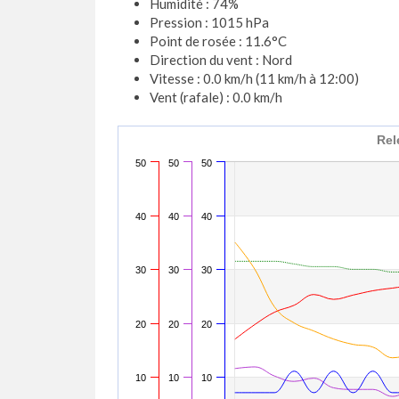
Humidité : 74%
Pression : 1015 hPa
Point de rosée : 11.6°C
Direction du vent : Nord
Vitesse : 0.0 km/h (11 km/h à 12:00)
Vent (rafale) : 0.0 km/h
Rel
50
50
50
40
40
40
30
30
30
20
20
20
10
10
10