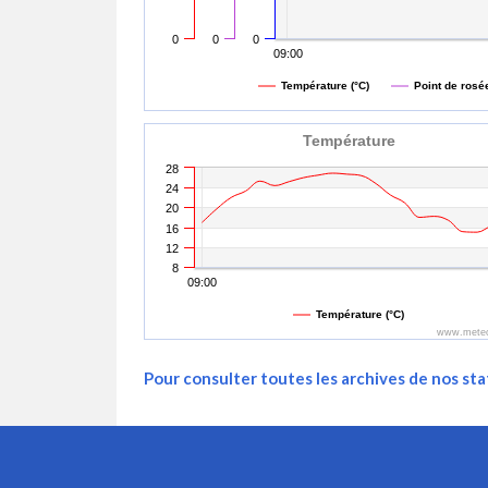
0
0
0
09:00
Température (°C)
Point de rosée
Température
28
24
20
16
12
8
09:00
Température (°C)
www.meteo
Pour consulter toutes les archives de nos stat