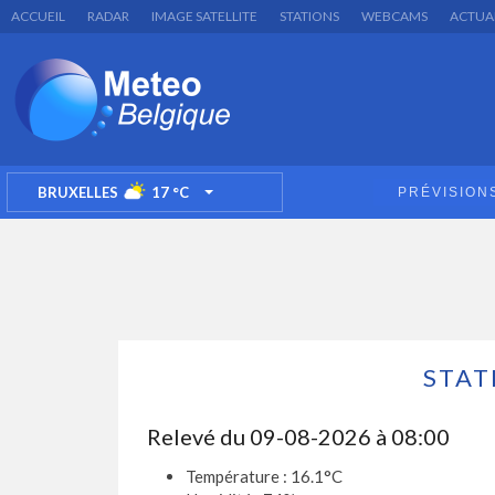
ACCUEIL
RADAR
IMAGE SATELLITE
STATIONS
WEBCAMS
ACTUA
BRUXELLES
17
°C
PRÉVISION
TOGGLE DROPDOWN
STAT
Relevé du 09-08-2026 à 08:00
Température : 16.1°C