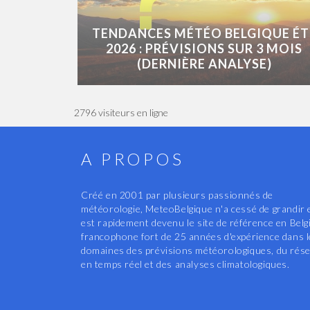
TENDANCES MÉTÉO BELGIQUE ÉT
2026 : PRÉVISIONS SUR 3 MOIS
(DERNIÈRE ANALYSE)
2796 visiteurs en ligne
A PROPOS
Créé en 2001 par plusieurs passionnés de
météorologie, MeteoBelgique n'a cessé de grandir 
est rapidement devenu le site de référence en Belg
francophone fort de 25 années d'expérience dans 
domaines des prévisions météorologiques, du rés
en temps réel et des analyses climatologiques.