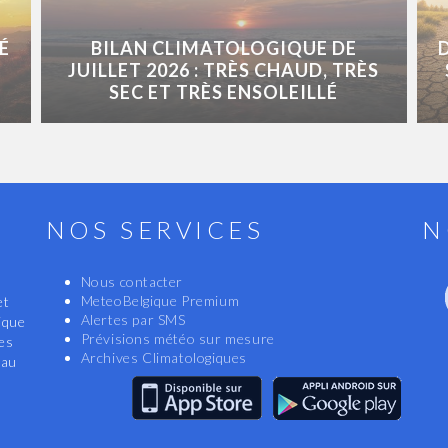
É
BILAN CLIMATOLOGIQUE DE
JUILLET 2026 : TRÈS CHAUD, TRÈS
SEC ET TRÈS ENSOLEILLÉ
NOS SERVICES
N
Nous contacter
MeteoBelgique Premium
et
Alertes par SMS
ique
Prévisions météo sur mesure
les
Archives Climatologiques
eau