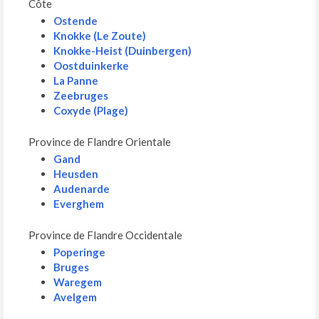
Côte
Ostende
Knokke (Le Zoute)
Knokke-Heist (Duinbergen)
Oostduinkerke
La Panne
Zeebruges
Coxyde (Plage)
Province de Flandre Orientale
Gand
Heusden
Audenarde
Everghem
Province de Flandre Occidentale
Poperinge
Bruges
Waregem
Avelgem