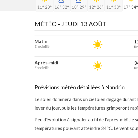
11°
28°
16°
32°
18°
29°
12°
26°
11°
30°
17°
34°
MÉTÉO -
JEUDI 13 AOÛT
Matin
1
Ensoleillé
Re
Après-midi
3
Ensoleillé
Re
Prévisions météo détaillées à Nandrin
Le soleil dominera dans un ciel bien dégagé durant
lever du jour, puis les températures grimperont rap
Peu d’évolution à signaler au fil de l’après-midi, le
températures pouvant atteindre 34°C. Le vent souf