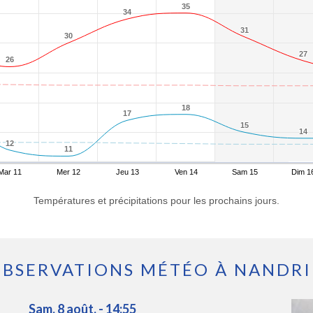
35
35
34
34
31
31
30
30
27
27
26
26
18
18
17
17
15
15
14
14
12
12
11
11
Mar 11
Mer 12
Jeu 13
Ven 14
Sam 15
Dim 1
Températures et précipitations pour les prochains jours.
BSERVATIONS MÉTÉO À NANDR
Sam. 8 août. - 14:55