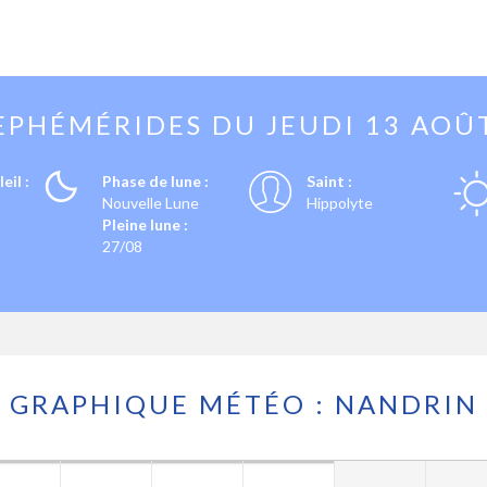
EPHÉMÉRIDES DU
JEUDI 13 AOÛ
eil :
Phase de lune :
Saint :
Nouvelle Lune
Hippolyte
Pleine lune :
27/08
GRAPHIQUE MÉTÉO : NANDRIN