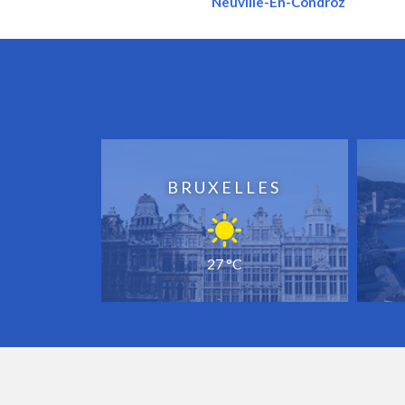
Neuville-En-Condroz
BRUXELLES
27 °C