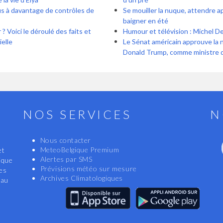
s à davantage de contrôles de
Se mouiller la nuque, attendre a
baigner en été
? Voici le déroulé des faits et
Humour et télévision : Michel De
ielle
Le Sénat américain approuve la 
Donald Trump, comme ministre de
NOS SERVICES
N
Nous contacter
MeteoBelgique Premium
et
Alertes par SMS
ique
Prévisions météo sur mesure
les
Archives Climatologiques
eau