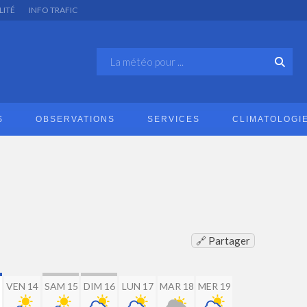
LITÉ
INFO TRAFIC
S
OBSERVATIONS
SERVICES
CLIMATOLOGI
🔗 Partager
VEN 14
SAM 15
DIM 16
LUN 17
MAR 18
MER 19