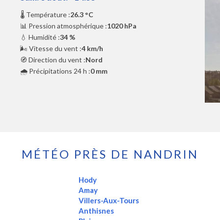
🌡️ Température :
26.3 °C
📊 Pression atmosphérique :
1020 hPa
💧 Humidité :
34 %
🌬️ Vitesse du vent :
4 km/h
🧭 Direction du vent :
Nord
🌧️ Précipitations 24 h :
0 mm
MÉTÉO PRÈS DE NANDRIN
Hody
Amay
Villers-Aux-Tours
Anthisnes