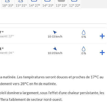
18°
35°
15°
31°
14°
27°
14°
25°
13°
23°
12°
22°
7 °
ssenti : 17 °
10-15 km/h
0 %
4 °
ssenti : 34 °
10-20 km/h
0 %
 la matinée. Les températures seront douces et proches de 17°C au
idement vers 28°C en fin de matinée.
 soleil dominera largement, sous l’effet d’une chaleur persistante, les
flera faiblement de secteur nord-ouest.