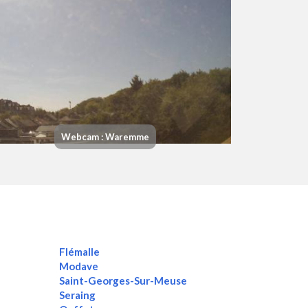
Webcam : Waremme
Flémalle
Modave
Saint-Georges-Sur-Meuse
Seraing