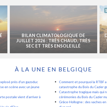
É
BILAN CLIMATOLOGIQUE DE
JUILLET 2026 : TRÈS CHAUD, TRÈS
SEC ET TRÈS ENSOLEILLÉ
À LA UNE EN BELGIQUE
explosé près d'un gazoduc
Comment et pourquoi la RTBF a r
ise en scène avec un jeune
catastrophe du Bois du Cazier gr
Catastrophe tragique mais qui n
te postale vient d’arriver à
cérémonies du Bois du Cazier ma
Grâce-Hollogne : des vaches en v
la vie d'Elya
d’un pré