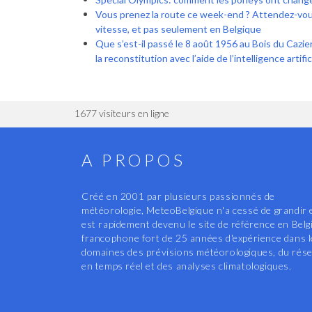
Vous prenez la route ce week-end ? Attendez-vou
vitesse, et pas seulement en Belgique
Que s’est-il passé le 8 août 1956 au Bois du Cazier 
la reconstitution avec l’aide de l’intelligence artific
1677 visiteurs en ligne
A PROPOS
Créé en 2001 par plusieurs passionnés de
météorologie, MeteoBelgique n'a cessé de grandir 
est rapidement devenu le site de référence en Belg
francophone fort de 25 années d'expérience dans 
domaines des prévisions météorologiques, du rés
en temps réel et des analyses climatologiques.