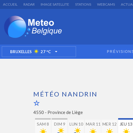
ACCUEIL
RADAR
IMAGE SATELLITE
STATIONS
WEBCAMS
ACTUA
BRUXELLES
27
°C
PRÉVISION
TOGGLE DROPDOWN
MÉTÉO NANDRIN
4550 -
Province de Liège
SAM 8
DIM 9
LUN 10
MAR 11
MER 12
JEU 13