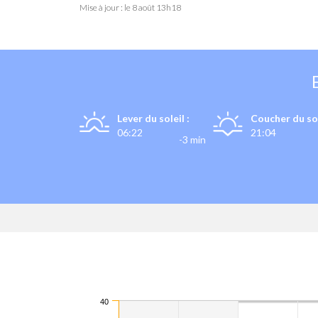
Mise à jour : le
8 août 13h18
Lever du soleil :
Coucher du sol
06:22
21:04
-3 min
40