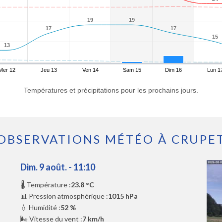
19
19
19
19
17
17
17
17
15
15
13
13
Mer 12
Jeu 13
Ven 14
Sam 15
Dim 16
Lun 1
Températures et précipitations pour les prochains jours.
OBSERVATIONS MÉTÉO À CRUPE
Dim. 9 août. - 11:10
🌡️ Température :
23.8 °C
📊 Pression atmosphérique :
1015 hPa
💧 Humidité :
52 %
🌬️ Vitesse du vent :
7 km/h