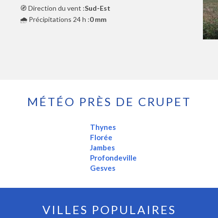
🧭 Direction du vent :
Sud-Est
🌧️ Précipitations 24 h :
0 mm
MÉTÉO PRÈS DE CRUPET
Thynes
Florée
Jambes
Profondeville
Gesves
VILLES POPULAIRES