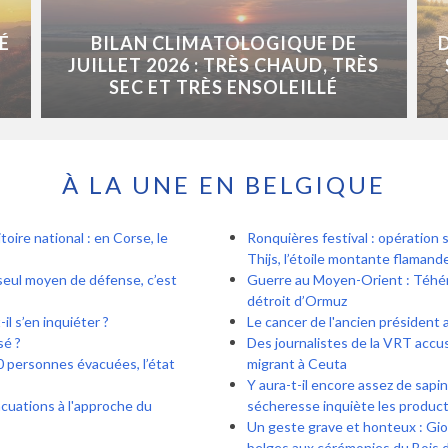
É
BILAN CLIMATOLOGIQUE DE
JUILLET 2026 : TRÈS CHAUD, TRÈS
SEC ET TRÈS ENSOLEILLÉ
À LA UNE EN BELGIQUE
oire national : en Corse, le
Ronquières festival : opération
Thijs, l’étoile montante flamand
seul moyen de défense, c’est
Guerre au Moyen-Orient : Téhér
détroit d’Ormuz
il s’en inquiéter ?
Le cancer de l'ancien président a
sé ?
Des journalistes de la VRT accu
0 personnes évacuées, l’état
migrant à Ceuta
Y aura-t-il encore assez de sapi
acuations à l'approche du
sécheresse inquiète les produc
Un geste grave et honteux : Gio
belges aux cérémonies du Bois d