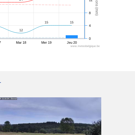
12
8
15
15
15
15
4
12
12
0
7
Mar 18
Mer 19
Jeu 20
www.meteobelgique.be
T