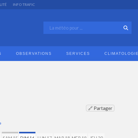
LITÉ
INFO TRAFIC
S
OBSERVATIONS
SERVICES
CLIMATOLOGI
🔗 Partager
e
SAM 15
DIM 16
LUN 17
MAR 18
MER 19
JEU 20