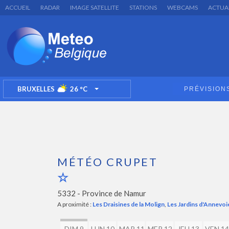
ACCUEIL
RADAR
IMAGE SATELLITE
STATIONS
WEBCAMS
ACTUA
BRUXELLES
26
°C
PRÉVISION
TOGGLE DROPDOWN
MÉTÉO CRUPET
5332 -
Province de Namur
A proximité :
Les Draisines de la Molign
,
Les Jardins d'Annevoi
DIM 9
LUN 10
MAR 11
MER 12
JEU 13
VEN 14