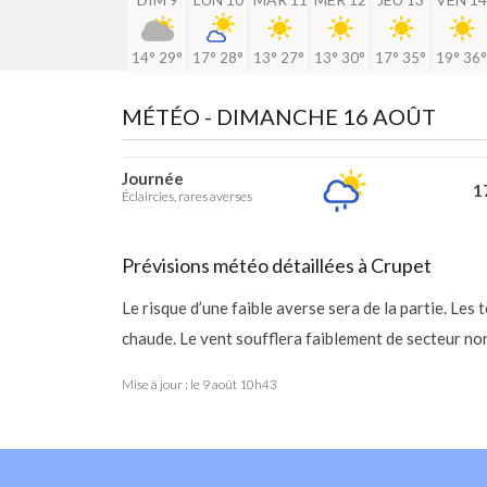
14°
29°
17°
28°
13°
27°
13°
30°
17°
35°
19°
36°
MÉTÉO -
DIMANCHE 16 AOÛT
Journée
17
Éclaircies, rares averses
Prévisions météo détaillées à Crupet
Le risque d’une faible averse sera de la partie. L
chaude. Le vent soufflera faiblement de secteur nor
Mise à jour : le
9 août 10h43