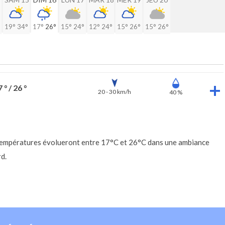
19°
34°
17°
26°
15°
24°
12°
24°
15°
26°
15°
26°
 ° / 26 °
20 - 30 km/h
40 %
es températures évolueront entre 17°C et 26°C dans une ambiance
d.