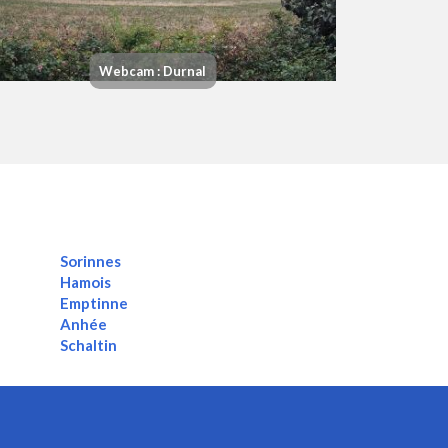
Webcam : Durnal
Sorinnes
Hamois
Emptinne
Anhée
Schaltin