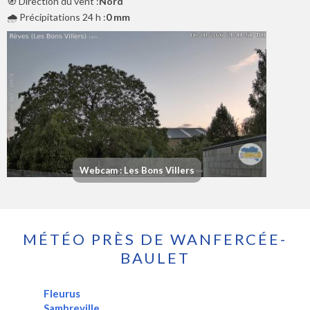
🧭 Direction du vent :
Nord
🌧️ Précipitations 24 h :
0 mm
Webcam : Les Bons Villers
MÉTÉO PRÈS DE WANFERCÉE-
BAULET
Fleurus
Sambreville