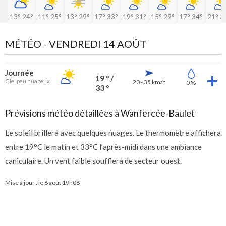
13°
24°
11°
25°
13°
29°
17°
33°
19°
31°
15°
29°
17°
34°
21°
3
MÉTÉO -
VENDREDI 14 AOÛT
Journée
19 ° /
Ciel peu nuageux
20 - 35 km/h
0 %
33 °
Prévisions météo détaillées à Wanfercée-Baulet
Le soleil brillera avec quelques nuages. Le thermomètre affichera
entre 19°C le matin et 33°C l’après-midi dans une ambiance
caniculaire. Un vent faible soufflera de secteur ouest.
Mise à jour : le
6 août 19h08