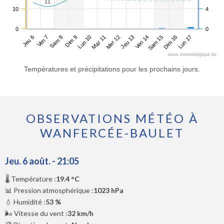
11
11
10
4
0
0
Jeu 6
Dim 9
Mer 12
Sam 15
Sam 8
Mar 11
Ven 14
Lun 17
Ven 7
Lun 10
Jeu 13
Dim 16
www.meteobelgique.be
Températures et précipitations pour les prochains jours.
OBSERVATIONS MÉTÉO À
WANFERCÉE-BAULET
Jeu. 6 août. - 21:05
🌡️ Température :
19.4 °C
📊 Pression atmosphérique :
1023 hPa
💧 Humidité :
53 %
🌬️ Vitesse du vent :
32 km/h