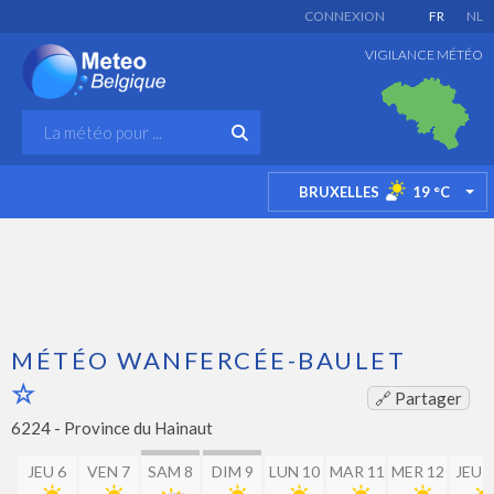
CONNEXION
FR
NL
VIGILANCE MÉTÉO
BRUXELLES
19
°C
TO
MÉTÉO WANFERCÉE-BAULET
🔗 Partager
6224 -
Province du Hainaut
JEU 6
VEN 7
SAM 8
DIM 9
LUN 10
MAR 11
MER 12
JEU 