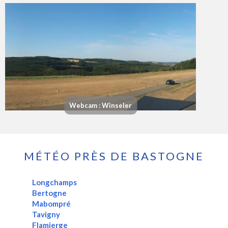
Webcam : Winseler
MÉTÉO PRÈS DE BASTOGNE
Longchamps
Bertogne
Mabompré
Tavigny
Flamierge