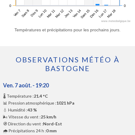
0
0
Ven 7
Lun 10
Jeu 13
Dim 16
Dim 9
Mer 12
Sam 15
Mar 18
Sam 8
Mar 11
Ven 14
Lun 17
www.meteobelgique.be
Températures et précipitations pour les prochains jours.
OBSERVATIONS MÉTÉO À
BASTOGNE
Ven. 7 août. - 19:20
🌡️ Température :
21.4 °C
📊 Pression atmosphérique :
1021 hPa
💧 Humidité :
43 %
🌬️ Vitesse du vent :
25 km/h
🧭 Direction du vent :
Nord-Est
🌧️ Précipitations 24 h :
0 mm