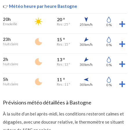
👉
Météo heure par heure Bastogne
20h
20 °
Ensoleillé
Res : 25 °
25 km/h
0 %
23h
15 °
Nuit claire
Res : 15 °
30 km/h
0 %
2h
13 °
Nuit claire
Res : 13 °
30 km/h
0 %
5h
11 °
Nuit claire
Res : 11 °
30 km/h
0 %
Prévisions météo détaillées à Bastogne
À la suite d’un bel après-midi, les conditions resteront calmes et
dégagées, avec une douceur relative, le thermomètre se situant