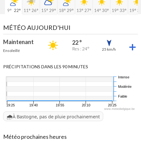
9°
22°
11°
26°
15°
29°
18°
29°
13°
27°
14°
30°
19°
33°
19°
3
MÉTÉO AUJOURD'HUI
Maintenant
22 °
Res : 24°
25 km/h
Ensoleillé
PRÉCIPITATIONS DANS LES 90 MINUTES
Intense
Modérée
Faible
19:25
19:40
19:55
20:10
20:25
www.meteobelgique.be
🌧️
À Bastogne, pas de pluie prochainement
Météo prochaines heures