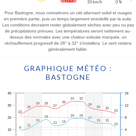
↑
+13.2°
30 km/h
0 %
Pour Bastogne, nous connaitrons un ciel alternant soleil et nuages
en première partie, puis un temps largement ensoleillé par la suite.
Les conditions devraient rester globalement sèches avec peu ou pas
de précipitations prévues. Les températures seront nettement au-
dessus des normales avec une chaleur estivale marquée, un
réchauffement progressif de 28° à 32° s'installera. Le vent restera
généralement faible.
GRAPHIQUE MÉTÉO :
BASTOGNE
40
16
33
33
33
33
30
30
29
29
29
29
28
28
30
12
27
27
26
26
26
26
25
25
23
23
22
22
19
19
19
19
18
18
20
8
17
17
15
15
15
15
15
15
14
14
13
13
12
12
11
11
9
9
10
4