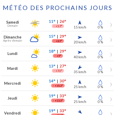
MÉTÉO DES PROCHAINS JOURS
Prévisions météo à Bastogne pour les 7 prochains jours
Jour
Météo
Températures
Vent
Précipitations
11°
|
26°
Samedi
Demain
↑
+5.7°
15 km/h
0 %
15°
|
29°
Dimanche
Après-demain
↑
+8.9°
20 km/h
0 %
18°
|
29°
Lundi
↑
+9°
40 km/h
0 %
13°
|
27°
Mardi
↑
+7.1°
35 km/h
0 %
14°
|
30°
Mercredi
↑
+10.3°
25 km/h
0 %
19°
|
33°
Jeudi
↑
+13.3°
25 km/h
0 %
19°
|
33°
Vendredi