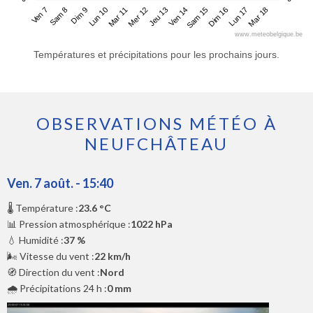
Ven 7
Lun 10
Jeu 13
Dim 16
Dim 9
Mer 12
Sam 15
Mar 18
Sam 8
Mar 11
Ven 14
Lun 17
www.meteobelgique.be
Températures et précipitations pour les prochains jours.
OBSERVATIONS MÉTÉO À
NEUFCHÂTEAU
Ven. 7 août. - 15:40
🌡️ Température :
23.6 °C
📊 Pression atmosphérique :
1022 hPa
💧 Humidité :
37 %
🌬️ Vitesse du vent :
22 km/h
🧭 Direction du vent :
Nord
🌧️ Précipitations 24 h :
0 mm