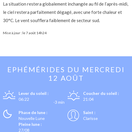
La situation restera globalement inchangée au fil de l’après-midi,
le ciel restera parfaitement dégagé, avec une forte chaleur et
30°C. Le vent soufflera faiblement de secteur sud.
Mise à jour : le
7 août 14h24
EPHÉMÉRIDES DU
MERCREDI
12 AOÛT
Lever du soleil :
Coucher du soleil :
06:22
21:04
-3 min
Phase de lune :
Saint :
Nouvelle Lune
Clarisse
Pleine lune :
27/08