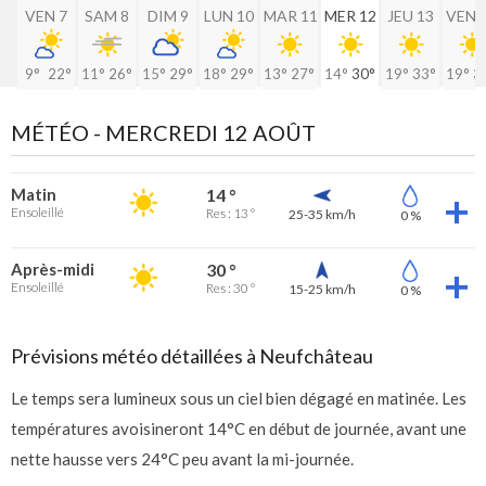
VEN 7
SAM 8
DIM 9
LUN 10
MAR 11
MER 12
JEU 13
VEN 
9°
22°
11°
26°
15°
29°
18°
29°
13°
27°
14°
30°
19°
33°
19°
3
MÉTÉO -
MERCREDI 12 AOÛT
Matin
14 °
Ensoleillé
Res : 13 °
25-35 km/h
0 %
Après-midi
30 °
Ensoleillé
Res : 30 °
15-25 km/h
0 %
Prévisions météo détaillées à Neufchâteau
Le temps sera lumineux sous un ciel bien dégagé en matinée. Les
températures avoisineront 14°C en début de journée, avant une
nette hausse vers 24°C peu avant la mi-journée.