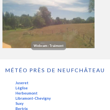
Webcam : Traimont
MÉTÉO PRÈS DE NEUFCHÂTEAU
Juseret
Léglise
Herbeumont
Libramont-Chevigny
Suxy
Bertrix