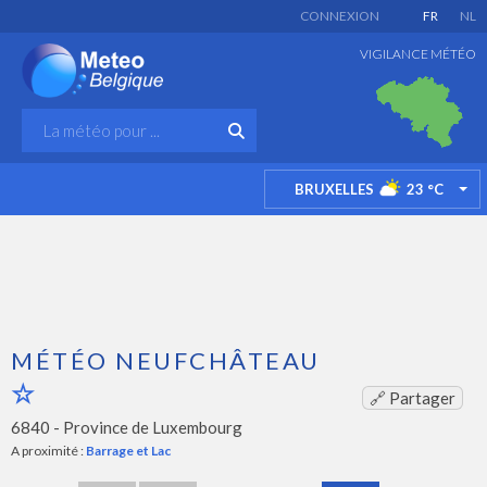
CONNEXION
FR
NL
VIGILANCE MÉTÉO
BRUXELLES
23
°C
TO
MÉTÉO NEUFCHÂTEAU
🔗 Partager
6840 -
Province de Luxembourg
A proximité :
Barrage et Lac