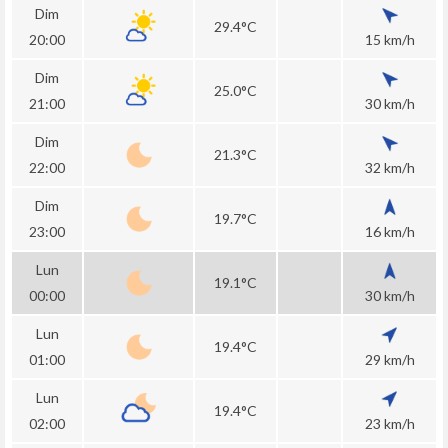
Dim
29.4°C
20:00
15 km/h
Dim
25.0°C
21:00
30 km/h
Dim
21.3°C
22:00
32 km/h
Dim
19.7°C
23:00
16 km/h
Lun
19.1°C
00:00
30 km/h
Lun
19.4°C
01:00
29 km/h
Lun
19.4°C
02:00
23 km/h