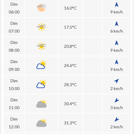
Dim
16.0°C
06:00
9 km/h
Dim
17.5°C
07:00
6 km/h
Dim
20.8°C
08:00
9 km/h
Dim
24.6°C
09:00
9 km/h
Dim
28.3°C
10:00
2 km/h
Dim
30.4°C
11:00
3 km/h
Dim
31.3°C
12:00
2 km/h