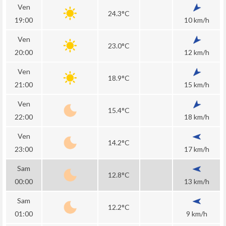
Ven
24.3°C
19:00
10 km/h
Ven
23.0°C
20:00
12 km/h
Ven
18.9°C
21:00
15 km/h
Ven
15.4°C
22:00
18 km/h
Ven
14.2°C
23:00
17 km/h
Sam
12.8°C
00:00
13 km/h
Sam
12.2°C
01:00
9 km/h