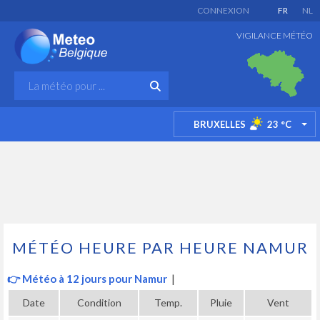
CONNEXION
FR
NL
VIGILANCE MÉTÉO
BRUXELLES
23
°C
TO
MÉTÉO HEURE PAR HEURE NAMUR
👉 Météo à 12 jours pour Namur
|
Date
Condition
Temp.
Pluie
Vent