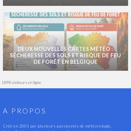
DEUX NOUVELLES CARTES MÉTÉO :
SÉCHERESSE DES SOLS ET RISQUE DE FEU
DE FORÊT EN BELGIQUE
1898 visiteurs en ligne
A PROPOS
Créé en 2001 par plusieurs passionnés de météorologie,