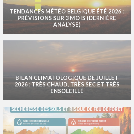
TENDANCES MÉTÉO BELGIQUE ÉTÉ 2026 :
PRÉVISIONS SUR 3 MOIS (DERNIÈRE
ANALYSE)
BILAN CLIMATOLOGIQUE DE JUILLET
2026 : TRÈS CHAUD, TRÈS SEC ET TRÈS
ENSOLEILLÉ