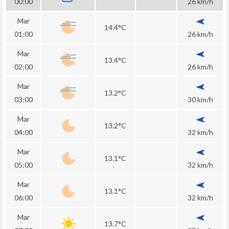
00:00
26 km/h
Mar
14.4°C
01:00
26 km/h
Mar
13.4°C
02:00
26 km/h
Mar
13.2°C
03:00
30 km/h
Mar
13.2°C
04:00
32 km/h
Mar
13.1°C
05:00
32 km/h
Mar
13.1°C
06:00
32 km/h
Mar
13.7°C