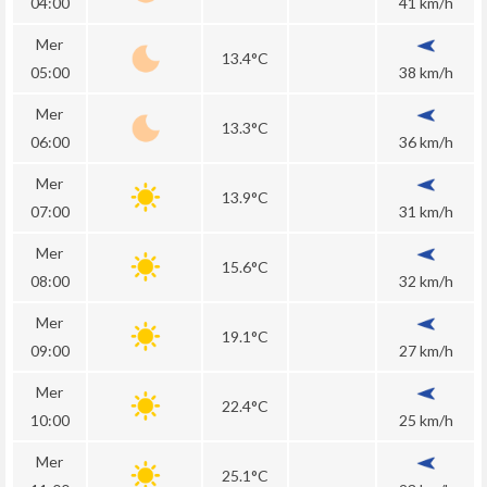
04:00
41 km/h
Mer
13.4°C
05:00
38 km/h
Mer
13.3°C
06:00
36 km/h
Mer
13.9°C
07:00
31 km/h
Mer
15.6°C
08:00
32 km/h
Mer
19.1°C
09:00
27 km/h
Mer
22.4°C
10:00
25 km/h
Mer
25.1°C