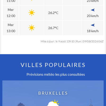
11:00
23 km/h
Mer
26.2°C
12:00
20 km/h
Mer
26.7°C
13:00
18 km/h
Mise à jour : le 9 août 13h10 | Run : 09/08/2026 06Z
VILLES POPULAIRES
Prévisions météo les plus consultées
BRUXELLES