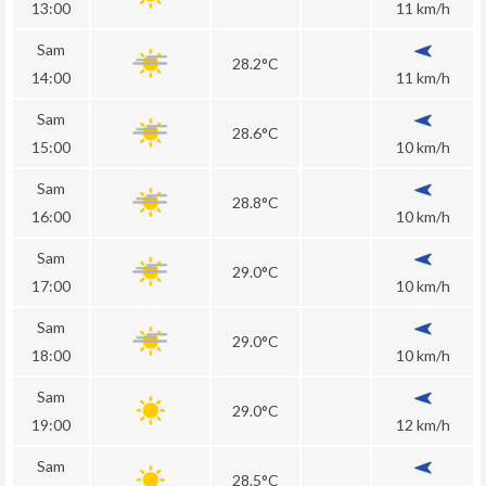
13:00
11 km/h
Sam
28.2°C
14:00
11 km/h
Sam
28.6°C
15:00
10 km/h
Sam
28.8°C
16:00
10 km/h
Sam
29.0°C
17:00
10 km/h
Sam
29.0°C
18:00
10 km/h
Sam
29.0°C
19:00
12 km/h
Sam
28.5°C