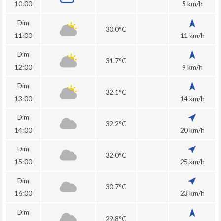
10:00
5 km/h
Dim
30.0°C
11:00
11 km/h
Dim
31.7°C
12:00
9 km/h
Dim
32.1°C
13:00
14 km/h
Dim
32.2°C
14:00
20 km/h
Dim
32.0°C
15:00
25 km/h
Dim
30.7°C
16:00
23 km/h
Dim
29.8°C