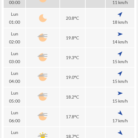
00:00
11 km/h
Lun
20.8°C
01:00
18 km/h
Lun
19.8°C
02:00
14 km/h
Lun
19.3°C
03:00
15 km/h
Lun
19.0°C
04:00
15 km/h
Lun
18.2°C
05:00
15 km/h
Lun
17.8°C
06:00
17 km/h
Lun
18.7°C