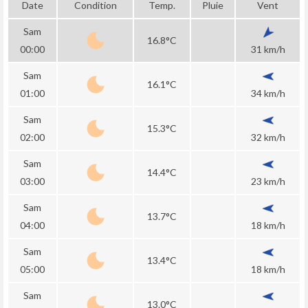
Date
Condition
Temp.
Pluie
Vent
Sam
16.8°C
00:00
31 km/h
Sam
16.1°C
01:00
34 km/h
Sam
15.3°C
02:00
32 km/h
Sam
14.4°C
03:00
23 km/h
Sam
13.7°C
04:00
18 km/h
Sam
13.4°C
05:00
18 km/h
Sam
13.0°C