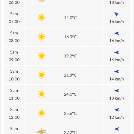
06:00
18 km/h
Sam
14.0°C
07:00
16 km/h
Sam
16.3°C
08:00
16 km/h
Sam
19.2°C
09:00
16 km/h
Sam
21.8°C
10:00
14 km/h
Sam
24.0°C
11:00
13 km/h
Sam
25.6°C
12:00
12 km/h
Sam
27.2°C