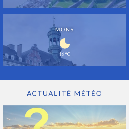
MONS
16 °C
ACTUALITÉ MÉTÉO