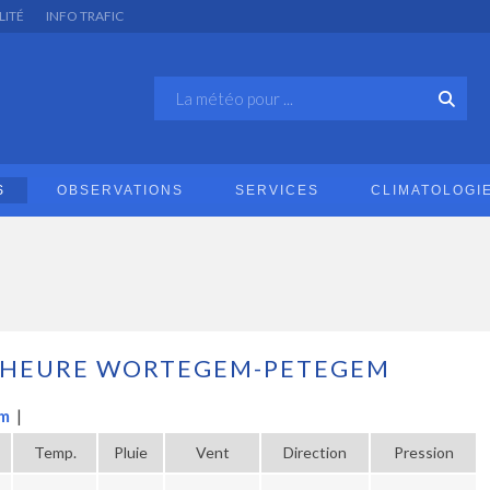
LITÉ
INFO TRAFIC
S
OBSERVATIONS
SERVICES
CLIMATOLOGI
 HEURE WORTEGEM-PETEGEM
em
|
Temp.
Pluie
Vent
Direction
Pression