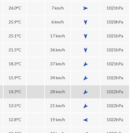
26.0°C
7 km/h
1021hPa
25.9°C
6 km/h
1020hPa
25.1°C
17 km/h
1021hPa
21.5°C
36 km/h
1021hPa
18.3°C
37 km/h
1021hPa
15.9°C
34 km/h
1022hPa
14.3°C
28 km/h
1022hPa
13.5°C
21 km/h
1022hPa
12.8°C
19 km/h
1022hPa