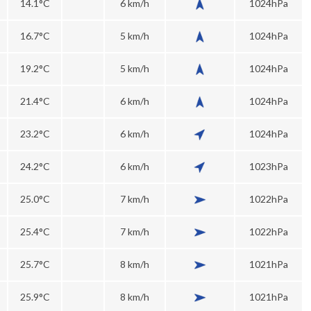
14.1°C
6 km/h
1024hPa
16.7°C
5 km/h
1024hPa
19.2°C
5 km/h
1024hPa
21.4°C
6 km/h
1024hPa
23.2°C
6 km/h
1024hPa
24.2°C
6 km/h
1023hPa
25.0°C
7 km/h
1022hPa
25.4°C
7 km/h
1022hPa
25.7°C
8 km/h
1021hPa
25.9°C
8 km/h
1021hPa