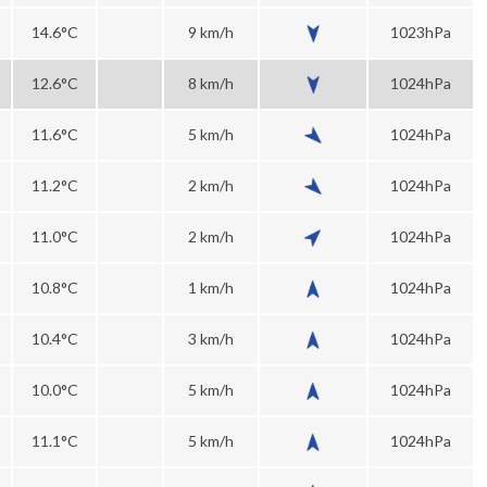
14.6°C
9 km/h
1023hPa
12.6°C
8 km/h
1024hPa
11.6°C
5 km/h
1024hPa
11.2°C
2 km/h
1024hPa
11.0°C
2 km/h
1024hPa
10.8°C
1 km/h
1024hPa
10.4°C
3 km/h
1024hPa
10.0°C
5 km/h
1024hPa
11.1°C
5 km/h
1024hPa