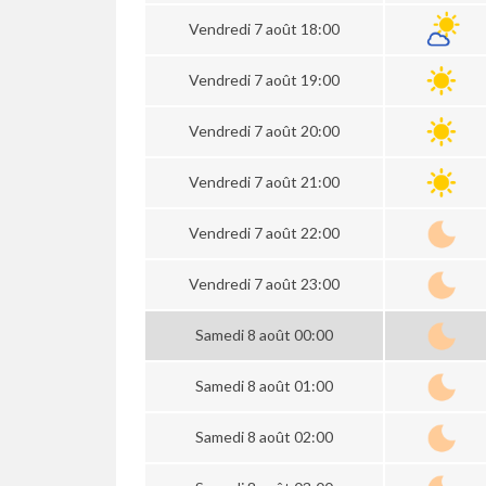
Vendredi 7 août 18:00
Vendredi 7 août 19:00
Vendredi 7 août 20:00
Vendredi 7 août 21:00
Vendredi 7 août 22:00
Vendredi 7 août 23:00
Samedi 8 août 00:00
Samedi 8 août 01:00
Samedi 8 août 02:00