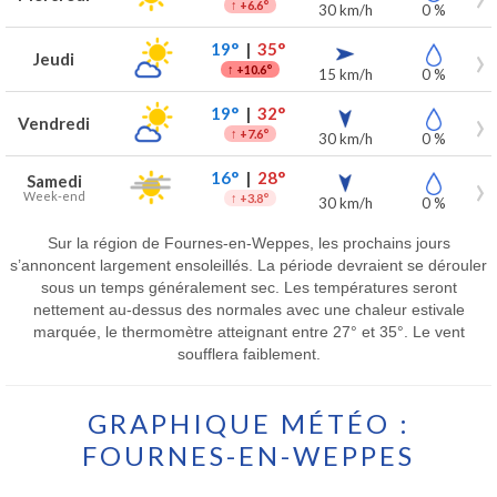
↑
+6.6°
30 km/h
0 %
19°
|
35°
Jeudi
↑
+10.6°
15 km/h
0 %
19°
|
32°
Vendredi
↑
+7.6°
30 km/h
0 %
16°
|
28°
Samedi
Week-end
↑
+3.8°
30 km/h
0 %
Sur la région de Fournes-en-Weppes, les prochains jours
s’annoncent largement ensoleillés. La période devraient se dérouler
sous un temps généralement sec. Les températures seront
nettement au-dessus des normales avec une chaleur estivale
marquée, le thermomètre atteignant entre 27° et 35°. Le vent
soufflera faiblement.
GRAPHIQUE MÉTÉO :
FOURNES-EN-WEPPES