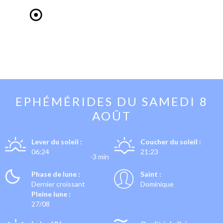
EPHÉMÉRIDES DU
SAMEDI 8
AOÛT
Lever du soleil :
Coucher du soleil :
06:24
21:23
-3 min
Phase de lune :
Saint :
Dernier croissant
Dominique
Pleine lune :
27/08