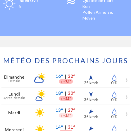
Index UV :
Qualité de l'air:
6
Bon
Pollen Armoise:
Moyen
MÉTÉO DES PROCHAINS JOURS
Prévisions météo à Fournes-en-Weppes pour les 7 prochains jours
Jour
Météo
Températures
Vent
Précipitations
16°
|
32°
Dimanche
Demain
↑
+7.4°
25 km/h
0 %
18°
|
30°
Lundi
Après-demain
↑
+5.3°
35 km/h
0 %
13°
|
27°
Mardi
↑
+2.4°
35 km/h
0 %
14°
|
31°
Mercredi