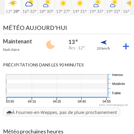
12°
28°
16°
32°
18°
30°
13°
27°
14°
31°
19°
35°
19°
32°
16°
2
MÉTÉO AUJOURD'HUI
Maintenant
13 °
Res : 12°
20 km/h
Nuit claire
PRÉCIPITATIONS DANS LES 90 MINUTES
Intense
Modérée
Faible
03:55
04:10
04:25
04:40
04:55
www.meteobelgique.be
🌧️
À Fournes-en-Weppes, pas de pluie prochainement
Météo prochaines heures