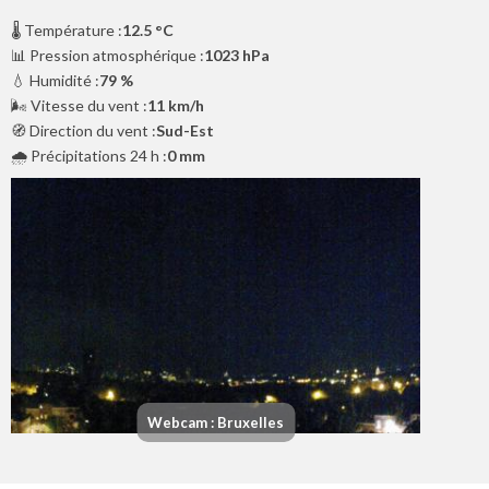
🌡️ Température :
12.5 °C
📊 Pression atmosphérique :
1023 hPa
💧 Humidité :
79 %
🌬️ Vitesse du vent :
11 km/h
🧭 Direction du vent :
Sud-Est
🌧️ Précipitations 24 h :
0 mm
Webcam : Bruxelles