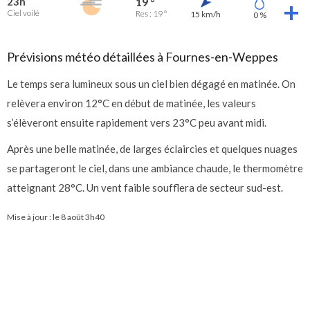
23h
19 °
Ciel voilé
Res : 19 °
15 km/h
0 %
Prévisions météo détaillées à Fournes-en-Weppes
Le temps sera lumineux sous un ciel bien dégagé en matinée. On
relèvera environ 12°C en début de matinée, les valeurs
s’élèveront ensuite rapidement vers 23°C peu avant midi.
Après une belle matinée, de larges éclaircies et quelques nuages
se partageront le ciel, dans une ambiance chaude, le thermomètre
atteignant 28°C. Un vent faible soufflera de secteur sud-est.
Mise à jour : le
8 août 3h40