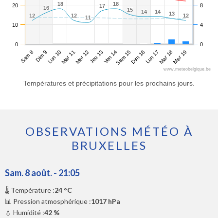
18
18
18
18
20
8
17
17
16
16
15
15
14
14
14
14
13
13
12
12
12
12
12
12
11
11
10
4
0
0
Sam 8
Mar 11
Ven 14
Lun 17
Lun 10
Jeu 13
Dim 16
Mer 19
Dim 9
Mer 12
Sam 15
Mar 18
www.meteobelgique.be
Températures et précipitations pour les prochains jours.
OBSERVATIONS MÉTÉO À
BRUXELLES
Sam. 8 août. - 21:05
🌡️ Température :
24 °C
📊 Pression atmosphérique :
1017 hPa
💧 Humidité :
42 %