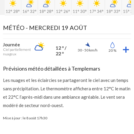
12°
28°
16°
32°
18°
28°
12°
26°
11°
30°
17°
34°
18°
33°
15°
3
MÉTÉO -
MERCREDI 19 AOÛT
Journée
12 ° /
Ciel partiellement
30 - 50 km/h
20 %
22 °
nuageux
Prévisions météo détaillées à Templemars
Les nuages et les éclaircies se partageront le ciel avec un temps
sans précipitation. Le thermomètre affichera entre 12°C le matin
et 22°C l’après-midi dans une ambiance agréable. Le vent sera
modéré de secteur nord-ouest.
Mise à jour : le
8 août 17h30