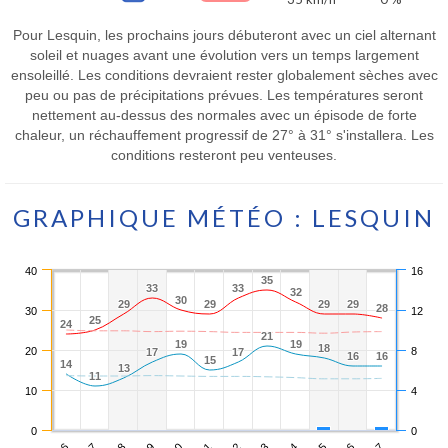
Pour Lesquin, les prochains jours débuteront avec un ciel alternant
soleil et nuages avant une évolution vers un temps largement
ensoleillé. Les conditions devraient rester globalement sèches avec
peu ou pas de précipitations prévues. Les températures seront
nettement au-dessus des normales avec un épisode de forte
chaleur, un réchauffement progressif de 27° à 31° s'installera. Les
conditions resteront peu venteuses.
GRAPHIQUE MÉTÉO : LESQUIN
40
16
35
35
33
33
33
33
32
32
30
30
29
29
29
29
29
29
29
29
28
28
30
12
25
25
24
24
21
21
19
19
19
19
18
18
20
8
17
17
17
17
16
16
16
16
15
15
14
14
13
13
11
11
10
4
0
0