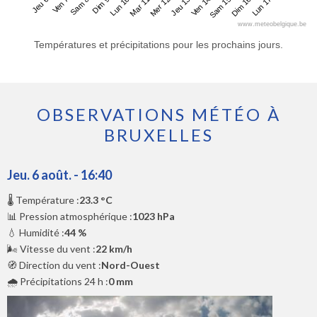
Jeu 6
Dim 9
Mer 12
Sam 15
Sam 8
Mar 11
Ven 14
Lun 17
Ven 7
Lun 10
Jeu 13
Dim 16
www.meteobelgique.be
Températures et précipitations pour les prochains jours.
OBSERVATIONS MÉTÉO À
BRUXELLES
Jeu. 6 août. - 16:40
🌡️ Température :
23.3 °C
📊 Pression atmosphérique :
1023 hPa
💧 Humidité :
44 %
🌬️ Vitesse du vent :
22 km/h
🧭 Direction du vent :
Nord-Ouest
🌧️ Précipitations 24 h :
0 mm