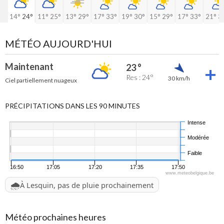
14°
24°
11°
25°
13°
29°
17°
33°
19°
30°
15°
29°
17°
33°
21°
3
MÉTÉO AUJOURD'HUI
Maintenant
23 °
Res : 24°
30 km/h
Ciel partiellement nuageux
PRÉCIPITATIONS DANS LES 90 MINUTES
Intense
Modérée
Faible
16:50
17:05
17:20
17:35
17:50
www.meteobelgique.be
🌧️
À Lesquin, pas de pluie prochainement
Météo prochaines heures