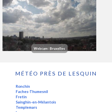
Webcam : Bruxelles
MÉTÉO PRÈS DE LESQUIN
Ronchin
Faches-Thumesnil
Fretin
Sainghin-en-Mélantois
Templemars