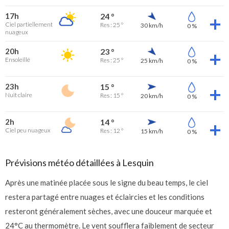
17h
24 °
Ciel partiellement
Res : 25 °
30 km/h
0 %
nuageux
20h
23 °
Ensoleillé
Res : 25 °
25 km/h
0 %
23h
15 °
Nuit claire
Res : 15 °
20 km/h
0 %
2h
14 °
Ciel peu nuageux
Res : 12 °
15 km/h
0 %
Prévisions météo détaillées à Lesquin
Après une matinée placée sous le signe du beau temps, le ciel
restera partagé entre nuages et éclaircies et les conditions
resteront généralement sèches, avec une douceur marquée et
24°C au thermomètre. Le vent soufflera faiblement de secteur